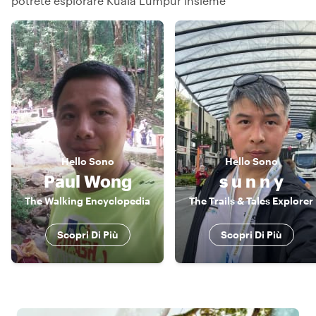
potrete esplorare Kuala Lumpur insieme
Hello
Sono
Hello
Sono
Paul Wong
s u n n y
The Walking Encyclopedia
The Trails & Tales Explorer
Scopri Di Più
Scopri Di Più