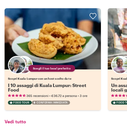
Scegli il tuo local preferito
Scopri Kuala Lumpur con un host scelto da te
Scopri Kual
I 10 assaggi di Kuala Lumpur: Street
Un assa
Food
locali 
•
•
365 recensioni
€36.72
a persona
3 ore
FOOD TOUR
CONFERMA IMMEDIATA
FOOD 
Vedi tutto