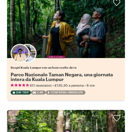
Scegli il tuo local preferito
Scopri Kuala Lumpur con un host scelto da te
Parco Nazionale Taman Negara, una giornata
intera da Kuala Lumpur
•
•
611 recensioni
€135.30
a persona
8 ore
DAY TRIP
CAR
CONFERMA IMMEDIATA