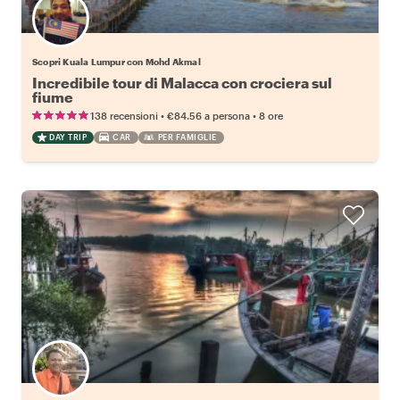
Scopri Kuala Lumpur con Mohd Akmal
Incredibile tour di Malacca con crociera sul
fiume
•
•
138 recensioni
€84.56
a persona
8 ore
DAY TRIP
CAR
PER FAMIGLIE