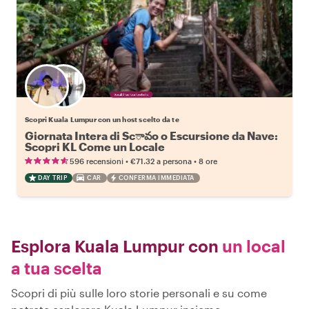
Scegli il tuo local preferito
Scopri Kuala Lumpur con un host scelto da te
Giornata Intera di Scావo o Escursione da Nave:
Scopri KL Come un Locale
•
•
596 recensioni
€71.32
a persona
8 ore
DAY TRIP
CAR
CONFERMA IMMEDIATA
Esplora Kuala Lumpur con
un local
a tua scelta
Scopri di più sulle loro storie personali e su come