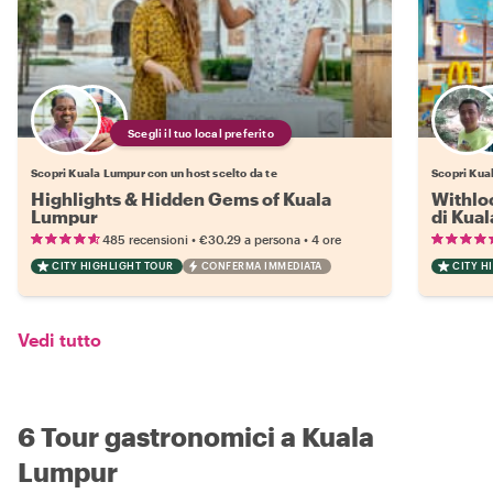
Scegli il tuo local preferito
Scopri Kuala Lumpur con un host scelto da te
Scopri Kual
Highlights & Hidden Gems of Kuala
Withloc
Lumpur
di Kua
•
•
485 recensioni
€30.29
a persona
4 ore
CITY HIGHLIGHT TOUR
CONFERMA IMMEDIATA
CITY H
Vedi tutto
6 Tour gastronomici a Kuala
Lumpur