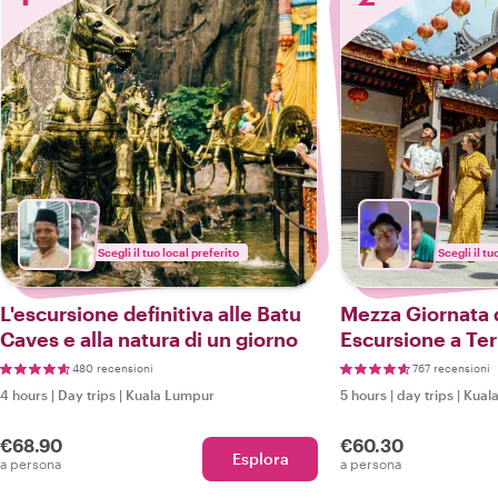
Scegli il tuo local preferito
Scegli il tu
L'escursione definitiva alle Batu
Mezza Giornata
Caves e alla natura di un giorno
Escursione a Ter
Come un Locale
480 recensioni
767 recensioni
4 hours
|
Day trips
|
Kuala Lumpur
5 hours
|
day trips
|
Kual
€68.90
€60.30
Esplora
a persona
a persona