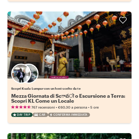
Scegli il tuo local preferito
Scopri Kuala Lumpur con un host scelto da te
Mezza Giornata di Scావो o Escursione a Terra:
Scopri KL Come un Locale
•
•
767 recensioni
€60.30
a persona
5 ore
DAY TRIP
CAR
CONFERMA IMMEDIATA