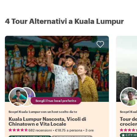
4 Tour Alternativi a Kuala Lumpur
Scegli il tuo local preferito
Scopri Kuala Lumpur con un host scelto da te
Scopri Kua
Kuala Lumpur Nascosta, Vicoli di
Tour de
Chinatown e Vita Locale
crocier
•
•
682 recensioni
€18.75
a persona
3 ore
CITY H