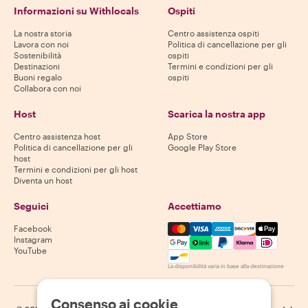
Informazioni su Withlocals
Ospiti
La nostra storia
Centro assistenza ospiti
Lavora con noi
Politica di cancellazione per gli
Sostenibilità
ospiti
Destinazioni
Termini e condizioni per gli
Buoni regalo
ospiti
Collabora con noi
Host
Scarica la nostra app
Centro assistenza host
App Store
Politica di cancellazione per gli
Google Play Store
host
Termini e condizioni per gli host
Diventa un host
Seguici
Accettiamo
Mastercard, Visa, Amex, Di
Facebook
Instagram
YouTube
La disponibilità varia in base alla destinazione
Consenso ai cookie