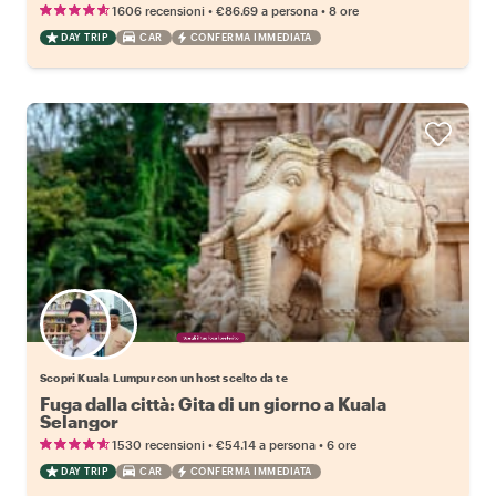
•
•
1606 recensioni
€86.69
a persona
8 ore
DAY TRIP
CAR
CONFERMA IMMEDIATA
Scegli il tuo local preferito
Scopri Kuala Lumpur con un host scelto da te
Fuga dalla città: Gita di un giorno a Kuala
Selangor
•
•
1530 recensioni
€54.14
a persona
6 ore
DAY TRIP
CAR
CONFERMA IMMEDIATA