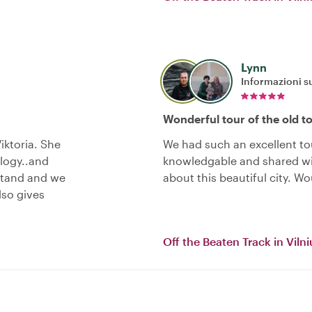
Lynn
Informazioni su
Wonderful tour of the old 
iktoria. She
We had such an excellent to
ology..and
knowledgable and shared wit
rstand and we
about this beautiful city. 
lso gives
Off the Beaten Track in Viln