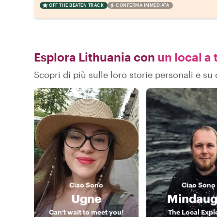
OFF THE BEATEN TRACK
CONFERMA IMMEDIATA
Esplora Lithuania con
un local a 
Scopri di più sulle loro storie personali e s
Ciao
Sono
Ciao
Sono
Ugne
Mindaug
Can't wait to meet you!
The Local Expl