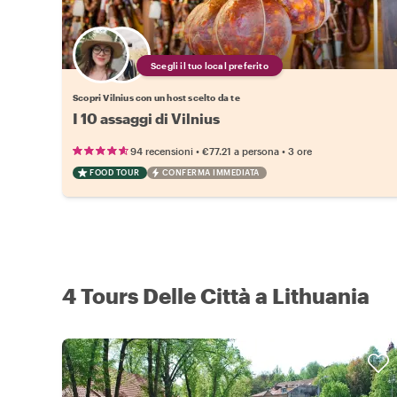
Scegli il tuo local preferito
Scopri Vilnius con un host scelto da te
I 10 assaggi di Vilnius
•
•
94 recensioni
€77.21
a persona
3 ore
FOOD TOUR
CONFERMA IMMEDIATA
4 Tours Delle Città a Lithuania