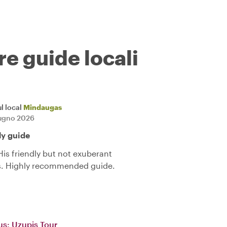
re guide locali
l local
Mindaugas
iugno 2026
ly guide
is friendly but not exuberant
us. Highly recommended guide.
ius: Uzupis Tour