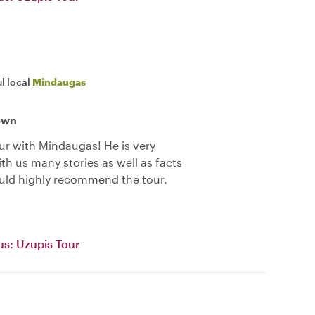
l local
Mindaugas
town
ur with Mindaugas! He is very
h us many stories as well as facts
Would highly recommend the tour.
ius: Uzupis Tour