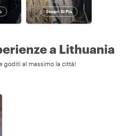
ù
Scopri Di Più
perienze a Lithuania
e goditi al massimo la città!