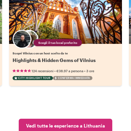
Scegli il tuo local preferito
Scopri Vilnius con un host scelto da te
Highlights & Hidden Gems of Vilnius
•
•
124 recensioni
€38.97
a persona
3 ore
CITY HIGHLIGHT TOUR
CONFERMA IMMEDIATA
Vedi tutte le esperienze a Lithuania