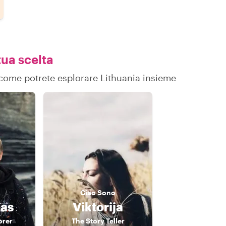
tua scelta
u come potrete esplorare Lithuania insieme
Ciao
Sono
as
Viktorija
orer
The Story Teller