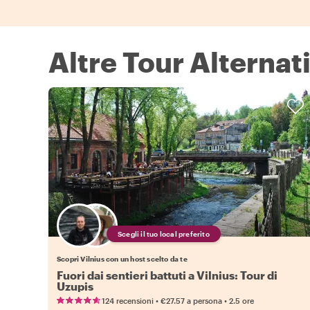
Altre Tour Alternati
Scegli il tuo local preferito
Scopri Vilnius con un host scelto da te
Fuori dai sentieri battuti a Vilnius: Tour di
Uzupis
•
•
124 recensioni
€27.57
a persona
2.5 ore