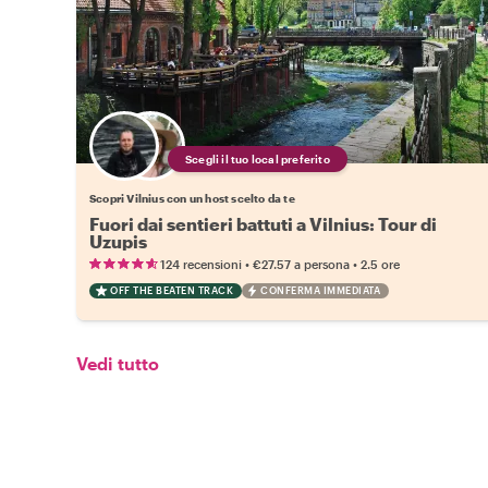
Scegli il tuo local preferito
Scopri Vilnius con un host scelto da te
Fuori dai sentieri battuti a Vilnius: Tour di
Uzupis
•
•
124 recensioni
€27.57
a persona
2.5 ore
OFF THE BEATEN TRACK
CONFERMA IMMEDIATA
Vedi tutto