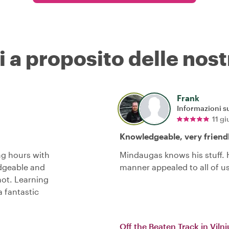
i a proposito delle nost
Frank
Informazioni su
11 g
Knowledgeable, very friend
ng hours with
Mindaugas knows his stuff. H
edgeable and
manner appealed to all of 
hot. Learning
a fantastic
Off the Beaten Track in Viln