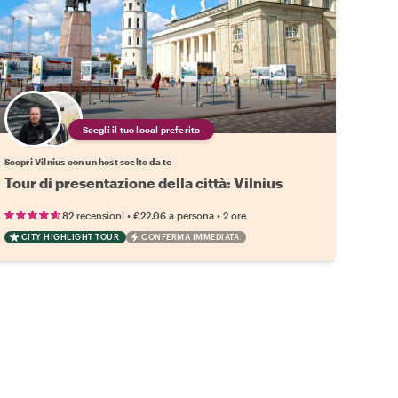
Scegli il tuo local preferito
Scopri Vilnius con un host scelto da te
Tour di presentazione della città: Vilnius
•
•
82 recensioni
€22.06
a persona
2 ore
CITY HIGHLIGHT TOUR
CONFERMA IMMEDIATA