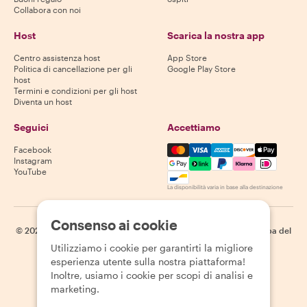
Collabora con noi
Host
Scarica la nostra app
Centro assistenza host
App Store
Politica di cancellazione per gli
Google Play Store
host
Termini e condizioni per gli host
Diventa un host
Seguici
Accettiamo
Mastercard, Visa, Amex, Di
Facebook
Instagram
YouTube
La disponibilità varia in base alla destinazione
Consenso ai cookie
©
2026
Withlocals.com
|
Informativa sulla privacy
|
Cookie
|
Mappa del
sito
Utilizziamo i cookie per garantirti la migliore
esperienza utente sulla nostra piattaforma!
Inoltre, usiamo i cookie per scopi di analisi e
marketing.