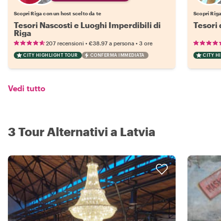
Scopri Riga con un host scelto da te
Scopri Riga
Tesori Nascosti e Luoghi Imperdibili di
Tesori 
Riga
•
•
207 recensioni
€38.97
a persona
3 ore
CITY HIGHLIGHT TOUR
CONFERMA IMMEDIATA
CITY H
Vedi tutto
3 Tour Alternativi a Latvia