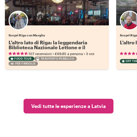
Scopri Riga con Margita
Scopri Rīga
L'altro lato di Riga: la leggendaria
L'altro
Biblioteca Nazionale Lettone e il
mercato di Agenskalns
•
•
107 recensioni
€69.85
a persona
3 ore
FOOD TOUR
TRASPORTO PUBBLICO
OFF TH
PER FAMIGLIE
Vedi tutte le esperienze a Latvia