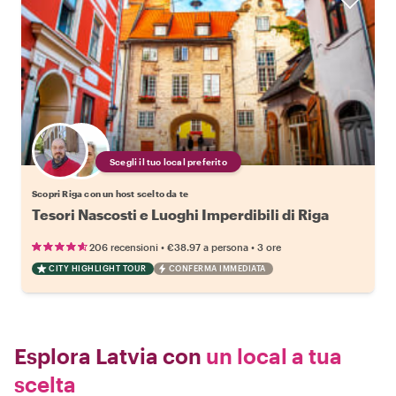
Scegli il tuo local preferito
Scopri Riga con un host scelto da te
Tesori Nascosti e Luoghi Imperdibili di Riga
•
•
206 recensioni
€38.97
a persona
3 ore
CITY HIGHLIGHT TOUR
CONFERMA IMMEDIATA
Esplora Latvia con
un local a tua
scelta