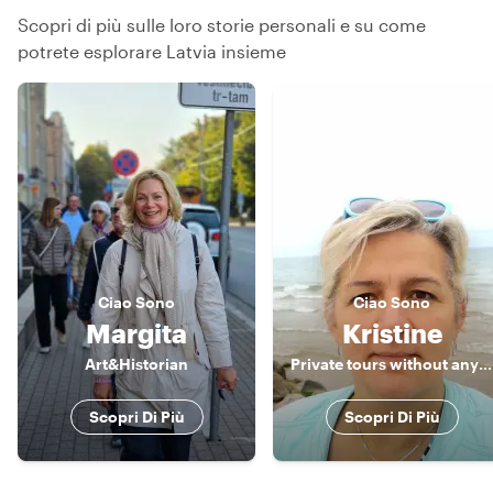
Scopri di più sulle loro storie personali e su come
potrete esplorare Latvia insieme
Ciao
Sono
Ciao
Sono
Margita
Kristine
Art&Historian
Private tours without any haste
Scopri Di Più
Scopri Di Più