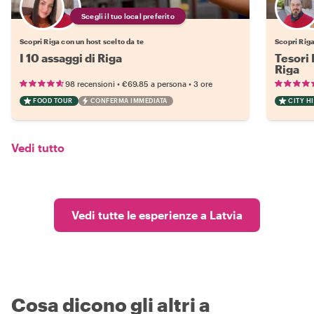
Scegli il tuo local preferito
Scopri Riga con un host scelto da te
Scopri Riga
I 10 assaggi di Riga
Tesori 
Riga
•
•
98 recensioni
€69.85
a persona
3 ore
FOOD TOUR
CONFERMA IMMEDIATA
CITY H
Vedi tutto
Vedi tutte le esperienze a Latvia
Cosa dicono gli altri a