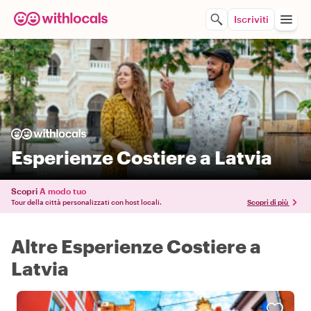
Iscriviti
Esperienze Costiere a Latvia
Scopri
A modo tuo
Tour della città personalizzati con host locali.
Scopri di più
Altre Esperienze Costiere a
Latvia