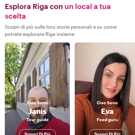
Esplora Riga con
un local a tua
scelta
Scopri di più sulle loro storie personali e su come
potrete esplorare Riga insieme
Ciao
Sono
Ciao
Sono
Janis
Eva
Tour guide
Food guru
Scopri Di Più
Scopri Di Più