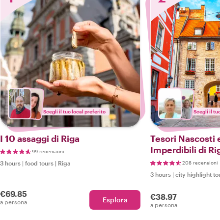
Scegli il tuo local preferito
Scegli il tu
I 10 assaggi di Riga
Tesori Nascosti 
Imperdibili di Ri
99 recensioni
3 hours
|
food tours
|
Riga
208 recensioni
3 hours
|
city highlight to
€69.85
€38.97
Esplora
a persona
a persona