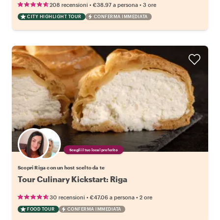
•
•
208 recensioni
€38.97
a persona
3 ore
CITY HIGHLIGHT TOUR
CONFERMA IMMEDIATA
Scegli il tuo local preferito
Scopri Riga con un host scelto da te
Tour Culinary Kickstart: Riga
•
•
30 recensioni
€47.06
a persona
2 ore
FOOD TOUR
CONFERMA IMMEDIATA