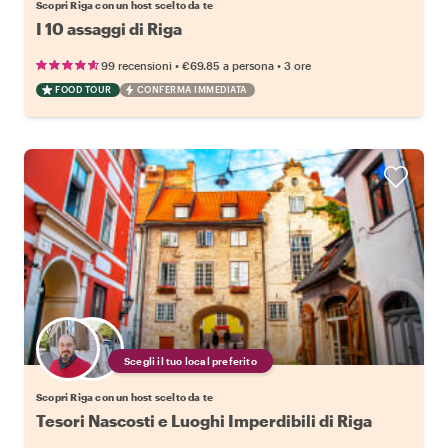
Scopri Riga con un host scelto da te
I 10 assaggi di Riga
•
•
99 recensioni
€69.85
a persona
3 ore
FOOD TOUR
CONFERMA IMMEDIATA
Scegli il tuo local preferito
Scopri Riga con un host scelto da te
Tesori Nascosti e Luoghi Imperdibili di Riga