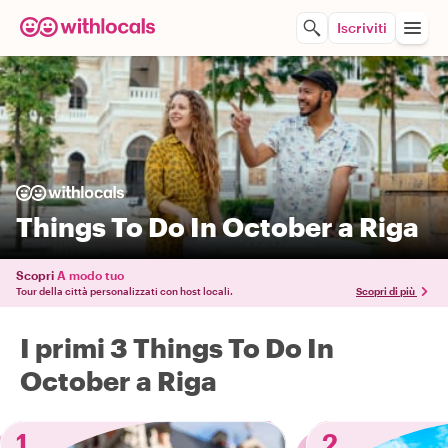
Iscriviti
Things To Do In October a Riga
Scopri
A modo tuo
Tour della città personalizzati con host locali.
Scopri di più
I primi 3 Things To Do In
October a Riga
1
2