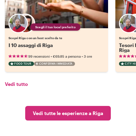
Scegli il tuo local preferito
Scopri Riga con un host scelto da te
Scopri Riga
I 10 assaggi di Riga
Tesori 
Riga
•
•
99 recensioni
€69.85
a persona
3 ore
FOOD TOUR
CONFERMA IMMEDIATA
CITY H
Vedi tutto
Vedi tutte le esperienze a Riga