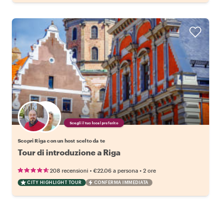
Scegli il tuo local preferito
Scopri Riga con un host scelto da te
Tour di introduzione a Riga
•
•
208 recensioni
€22.06
a persona
2 ore
CITY HIGHLIGHT TOUR
CONFERMA IMMEDIATA