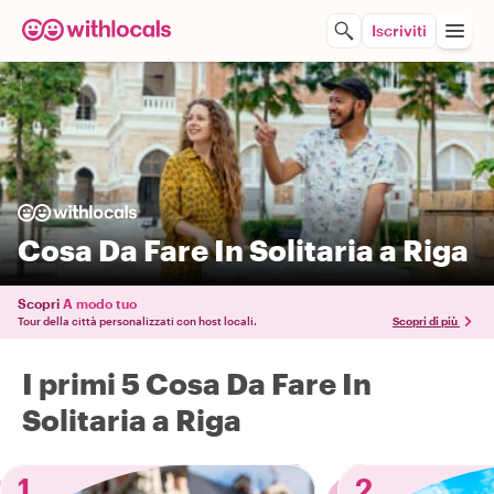
Iscriviti
Cosa Da Fare In Solitaria a Riga
Scopri
A modo tuo
Tour della città personalizzati con host locali.
Scopri di più
I primi 5 Cosa Da Fare In
Solitaria a Riga
1
2