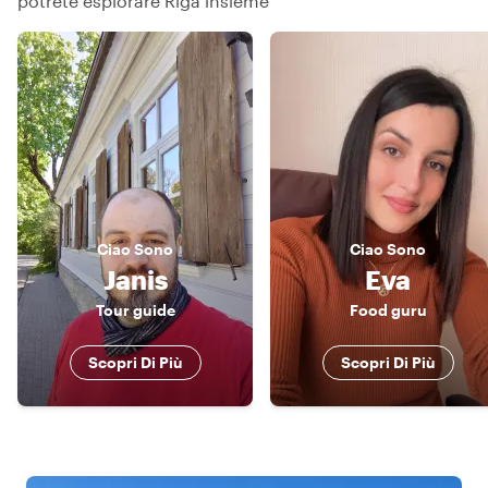
potrete esplorare Riga insieme
Ciao
Sono
Ciao
Sono
Janis
Eva
Tour guide
Food guru
Scopri Di Più
Scopri Di Più