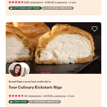
•
•
208 recensioni
€38.97
a persona
3 ore
CITY HIGHLIGHT TOUR
CONFERMA IMMEDIATA
Scegli il tuo local preferito
Scopri Riga con un host scelto da te
Tour Culinary Kickstart: Riga
•
•
30 recensioni
€47.06
a persona
2 ore
FOOD TOUR
CONFERMA IMMEDIATA