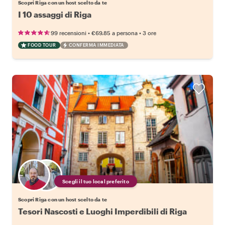
Scopri Riga con un host scelto da te
I 10 assaggi di Riga
•
•
99 recensioni
€69.85
a persona
3 ore
FOOD TOUR
CONFERMA IMMEDIATA
Scegli il tuo local preferito
Scopri Riga con un host scelto da te
Tesori Nascosti e Luoghi Imperdibili di Riga