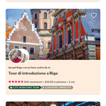
Scegli il tuo local preferito
Scopri Riga con un host scelto da te
Tour di introduzione a Riga
•
•
208 recensioni
€22.06
a persona
2 ore
CITY HIGHLIGHT TOUR
CONFERMA IMMEDIATA