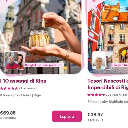
Scegli il tuo local preferito
Scegli il tu
I 10 assaggi di Riga
Tesori Nascosti 
Imperdibili di Ri
99 recensioni
3 hours
|
food tours
|
Riga
208 recensioni
3 hours
|
city highlight to
€69.85
€38.97
Esplora
a persona
a persona