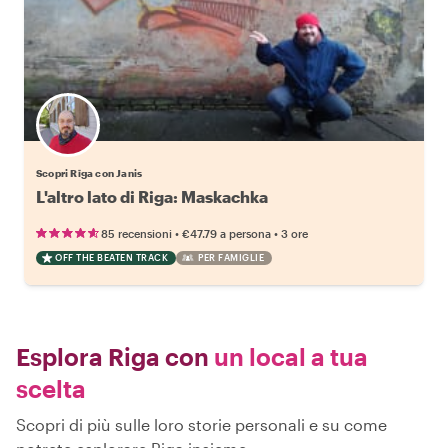
Scopri Rīga con Janis
L'altro lato di Riga: Maskachka
•
•
85 recensioni
€47.79
a persona
3 ore
OFF THE BEATEN TRACK
PER FAMIGLIE
Esplora Riga con
un local a tua
scelta
Scopri di più sulle loro storie personali e su come