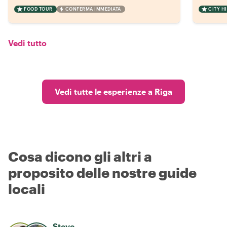
FOOD TOUR
CONFERMA IMMEDIATA
CITY H
Vedi tutto
Vedi tutte le esperienze a Riga
Cosa dicono gli altri a
proposito delle nostre guide
locali
Steve