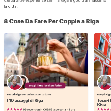
Cerca altre esperienze simili a Riga e goditi al massimo
la città!
8 Cose Da Fare Per Coppie a Riga
Scegli il tuo local preferito
Scopri Riga con un host scelto da te
Scopri Riga
I 10 assaggi di Riga
Tesori 
Riga
•
•
99 recensioni
€69.85
a persona
3 ore