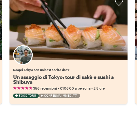
Scegli il tuo local preferito
Scopri Tokyo con un host scelto da te
Un assaggio di Tokyo: tour di sakè e sushi a
Shibuya
•
•
356 recensioni
€106.00
a persona
2.5 ore
FOOD TOUR
CONFERMA IMMEDIATA