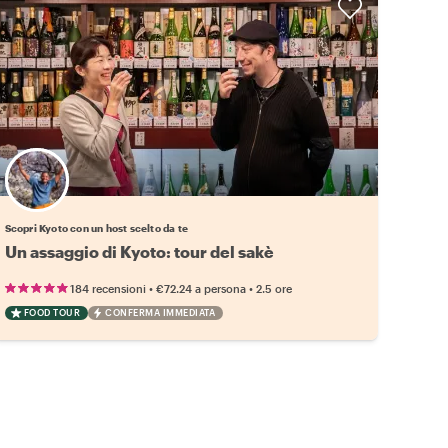
Scegli il tuo local preferito
Scopri Kyoto con un host scelto da te
Un assaggio di Kyoto: tour del sakè
•
•
184 recensioni
€72.24
a persona
2.5 ore
FOOD TOUR
CONFERMA IMMEDIATA