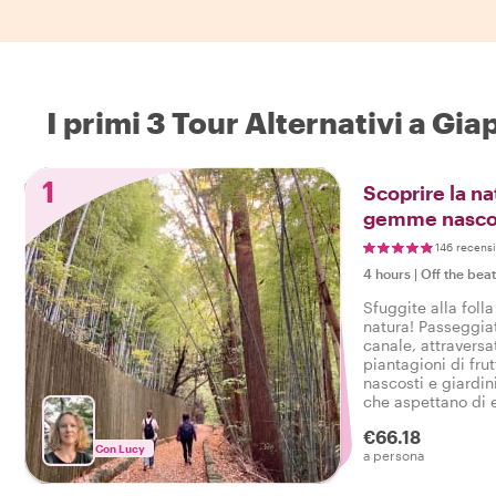
I primi 3 Tour Alternativi a Gi
1
Scoprire la na
gemme nasco
146 recensi
4 hours
|
Off the bea
Sfuggite alla folla
natura! Passeggiat
canale, attraversa
piantagioni di fru
nascosti e giardini segreti. T
che aspettano di e
€66.18
Con Lucy
a persona