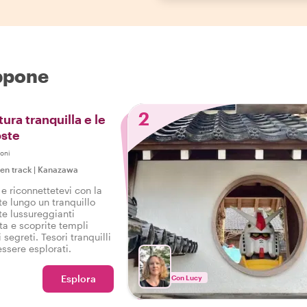
appone
2
tura tranquilla e le
ste
oni
ten track
|
Kanazawa
 e riconnettetevi con la
e lungo un tranquillo
te lussureggianti
tta e scoprite templi
esori tranquilli
ssere esplorati.
Esplora
Con Lucy