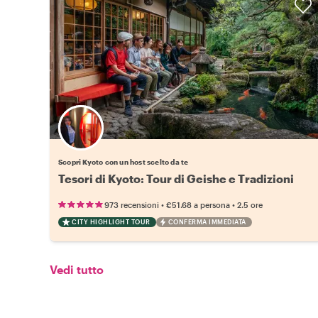
Scegli il tuo local preferito
Scopri Kyoto con un host scelto da te
Tesori di Kyoto: Tour di Geishe e Tradizioni
•
•
973 recensioni
€51.68
a persona
2.5 ore
CITY HIGHLIGHT TOUR
CONFERMA IMMEDIATA
Vedi tutto