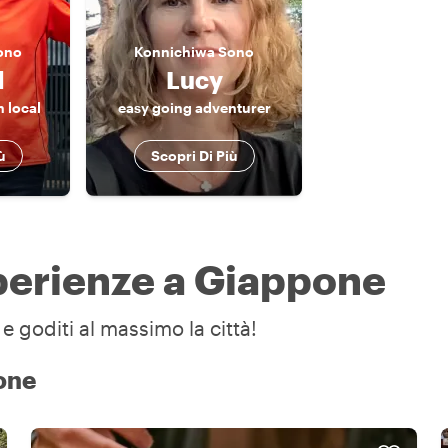
ono
Konnichiwa
Sono
d
Lucy
n local
easy going adventurer
ù
Scopri Di Più
sperienze a Giappone
e goditi al massimo la città!
pone