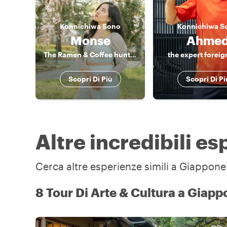
Konnichiwa
Sono
Konnichiwa
S
Monse
Ahme
The Ramen & Coffee hunter
the expert foreig
Scopri Di Più
Scopri Di Pi
Altre incredibili e
Cerca altre esperienze simili a Giappone 
8 Tour Di Arte & Cultura a Giap