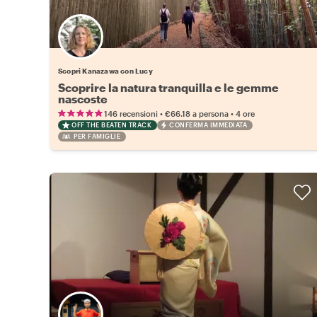
Scopri Kanazawa con Lucy
Scoprire la natura tranquilla e le gemme
nascoste
•
•
146 recensioni
€66.18
a persona
4 ore
OFF THE BEATEN TRACK
CONFERMA IMMEDIATA
PER FAMIGLIE