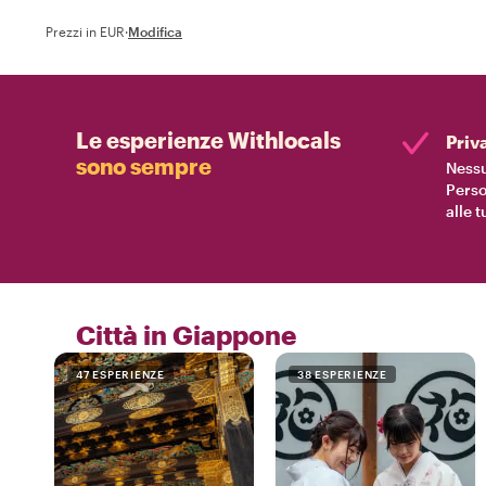
Prezzi in EUR
·
Modifica
Le esperienze Withlocals
Priv
sono sempre
Nessu
Perso
alle 
Città in Giappone
47 ESPERIENZE
38 ESPERIENZE