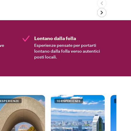
Lontano dalla folla
ive
Esperienze pensate per portarti
lontano dalla folla verso autentici
posti locali.
 ESPERIENZE
10 ESPERIENZE
5 ESPER