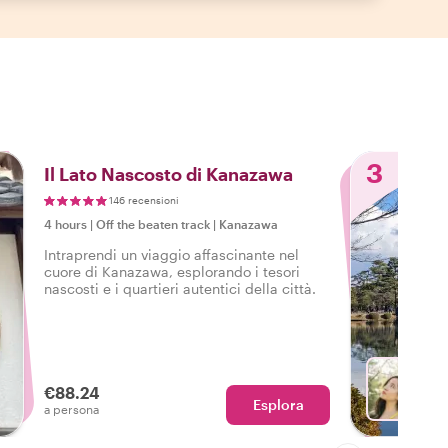
3
Il Lato Nascosto di Kanazawa
146 recensioni
4 hours
|
Off the beaten track
|
Kanazawa
Intraprendi un viaggio affascinante nel
cuore di Kanazawa, esplorando i tesori
nascosti e i quartieri autentici della città.
€88.24
Esplora
Con M
a persona