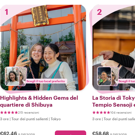
1
2
Scegli il tuo local preferito
Scegli il tu
Highlights & Hidden Gems del
La Storia di Toky
quartiere di Shibuya
Tempio Sensoji e
Asakusa
215 recensioni
104 recensioni
3 ore
|
Tour dei punti salienti
|
Tokyo
3 ore
|
Tour dei punti sali
€62.46
€58.68
a persona
a persona