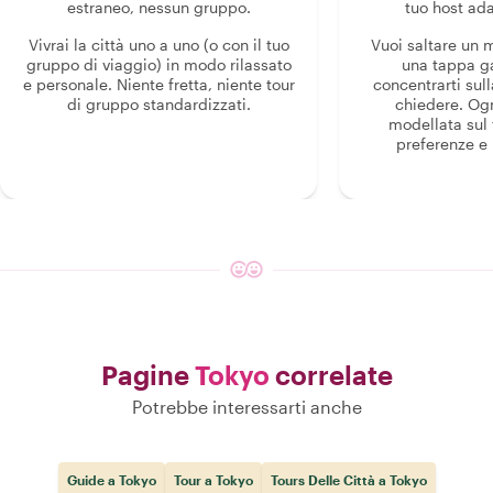
estraneo, nessun gruppo.
tuo host ada
Vivrai la città uno a uno (o con il tuo
Vuoi saltare un
gruppo di viaggio) in modo rilassato
una tappa g
e personale. Niente fretta, niente tour
concentrarti sull
di gruppo standardizzati.
chiedere. Og
modellata sul 
preferenze e i
Pagine
Tokyo
correlate
Potrebbe interessarti anche
Guide a Tokyo
Tour a Tokyo
Tours Delle Città a Tokyo