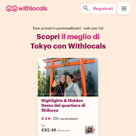
Registrati
Tour privati e personalizzati - solo per te!
Scopri
il meglio di
Tokyo con Withlocals
Highlights & Hidden
Gems del quartiere di
Shibuya
4.9
·
215 recensioni
Da
€62.46
+
13
/persona