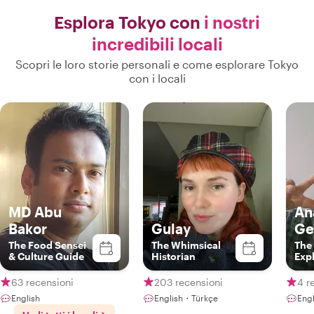
Esplora Tokyo con
i nostri
incredibili locali
Scopri le loro storie personali e come esplorare Tokyo
con i locali
MD Abu
An
Bakor
Gulay
Ge
The Food Sensei
The Whimsical
The
& Culture Guide
Historian
Expl
des
sus
63 recensioni
203 recensioni
4 r
un l
English
English・Türkçe
Eng