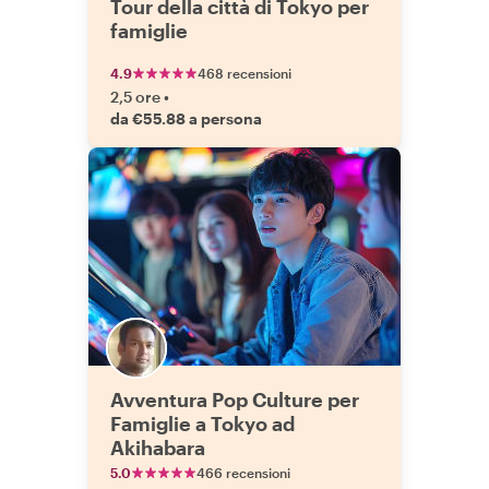
Tour della città di Tokyo per
famiglie
4.9
468 recensioni
2,5 ore
•
da €55.88 a persona
Avventura Pop Culture per
Famiglie a Tokyo ad
Akihabara
5.0
466 recensioni