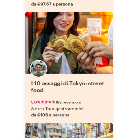
da €97.67 a persona
I 10 assaggi di Tokyo: street
food
5.0
182 recensioni
3 ore
•
Tour gastronomici
da €106 a persona