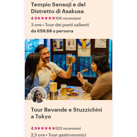
Tempio Sensoji e del
Distretto di Asakusa
4.9
104 recensioni
3 ore
•
Tour dei punti salienti
da €58.68 a persona
Tour Bevande e Stuzzichini
a Tokyo
4.9
523 recensioni
2,5 ore
•
Tour gastronomici