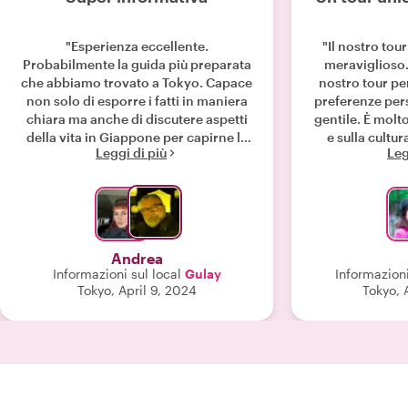
"Esperienza eccellente.
"Il nostro tou
Probabilmente la guida più preparata
meraviglioso.
che abbiamo trovato a Tokyo. Capace
nostro tour per
non solo di esporre i fatti in maniera
preferenze pers
chiara ma anche di discutere aspetti
gentile. È molto
della vita in Giappone per capirne la
e sulla cult
Leggi di più
Leg
vera essenza. Grazie"
arigatōgoz
Andrea
Informazioni sul local
Gulay
Informazioni
Tokyo, April 9, 2024
Tokyo, 