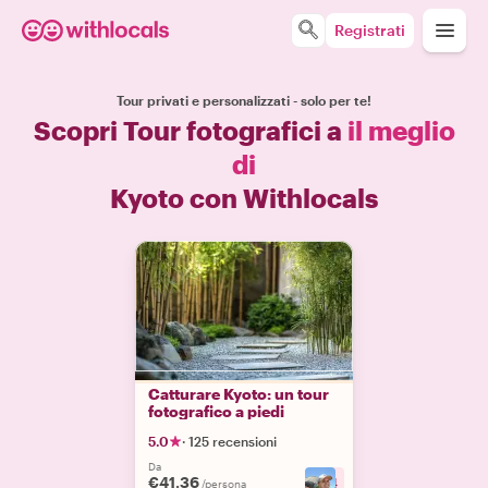
Registrati
Tour privati e personalizzati - solo per te!
Scopri Tour fotografici a
il meglio
di
Kyoto con Withlocals
Catturare Kyoto: un tour
fotografico a piedi
5.0
·
125 recensioni
Da
€41.36
+
4
/persona