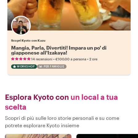
Scopri Kyoto con Kazu
Mangia, Parla, Divertiti! Impara un po' di
giapponese all'Izakaya!
•
•
14 recensioni
€100.00
a persona
2 ore
WORKSHOP
PER FAMIGLIE
Esplora Kyoto con
un local a tua
scelta
Scopri di più sulle loro storie personali e su come
potrete esplorare Kyoto insieme