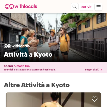
Iscriviti
Attività a Kyoto
Scopri
A modo tuo
Tour della città personalizzati con host locali.
Scopri di più
Altre Attività a Kyoto