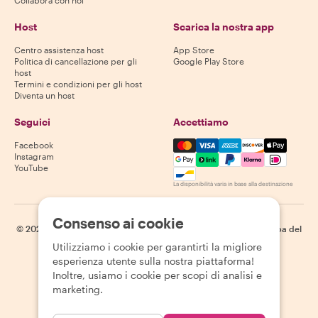
Collabora con noi
Host
Scarica la nostra app
Centro assistenza host
App Store
Politica di cancellazione per gli
Google Play Store
host
Termini e condizioni per gli host
Diventa un host
Seguici
Accettiamo
Mastercard, Visa, Amex, Di
Facebook
Instagram
YouTube
La disponibilità varia in base alla destinazione
Consenso ai cookie
©
2026
Withlocals.com
|
Informativa sulla privacy
|
Cookie
|
Mappa del
sito
Utilizziamo i cookie per garantirti la migliore
esperienza utente sulla nostra piattaforma!
Inoltre, usiamo i cookie per scopi di analisi e
marketing.