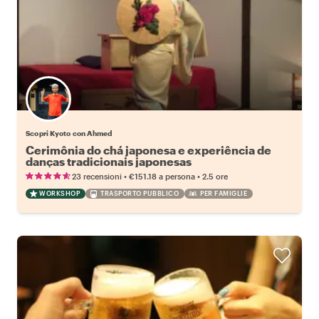
Scopri Kyoto con Ahmed
Cerimônia do chá japonesa e experiência de
danças tradicionais japonesas
•
•
23 recensioni
€151.18
a persona
2.5 ore
WORKSHOP
TRASPORTO PUBBLICO
PER FAMIGLIE