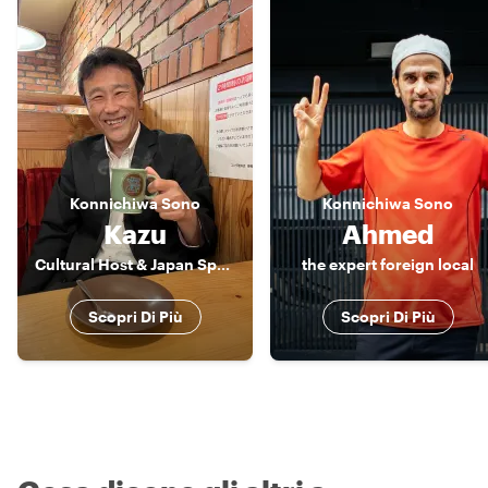
Konnichiwa
Sono
Konnichiwa
Sono
Kazu
Ahmed
Cultural Host & Japan Specialist | Kyoto & Osaka
the expert foreign local
Scopri Di Più
Scopri Di Più