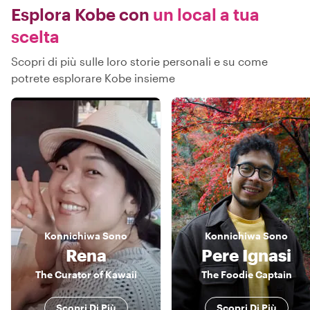
Esplora Kobe con
un local a tua
scelta
Scopri di più sulle loro storie personali e su come
potrete esplorare Kobe insieme
Konnichiwa
Sono
Konnichiwa
Sono
Rena
Pere Ignasi
The Curator of Kawaii
The Foodie Captain
Scopri Di Più
Scopri Di Più