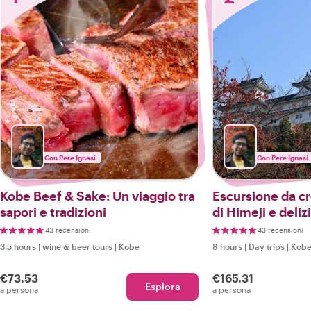
Con Pere Ignasi
Con Pere Ignasi
Kobe Beef & Sake: Un viaggio tra
Escursione da cr
sapori e tradizioni
di Himeji e deliz
43 recensioni
43 recensioni
3.5 hours
|
wine & beer tours
|
Kobe
8 hours
|
Day trips
|
Kob
€73.53
€165.31
Esplora
a persona
a persona