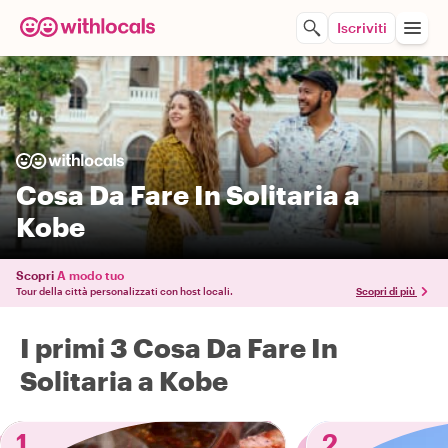
Iscriviti
Cosa Da Fare In Solitaria a
Kobe
Scopri
A modo tuo
Tour della città personalizzati con host locali.
Scopri di più
I primi 3 Cosa Da Fare In
Solitaria a Kobe
1
2