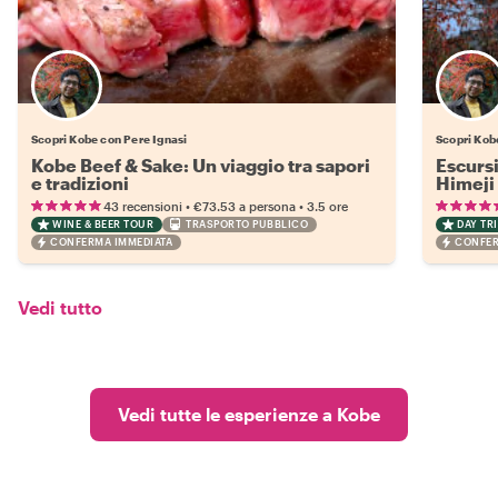
Scopri Kobe con Pere Ignasi
Scopri Kob
Kobe Beef & Sake: Un viaggio tra sapori
Escursi
e tradizioni
Himeji 
•
•
43 recensioni
€73.53
a persona
3.5 ore
WINE & BEER TOUR
TRASPORTO PUBBLICO
DAY TRI
CONFERMA IMMEDIATA
CONFER
Vedi tutto
Vedi tutte le esperienze a Kobe