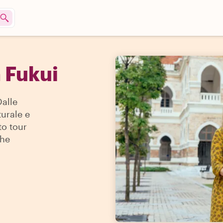
 Fukui
Dalle
turale e
to tour
che