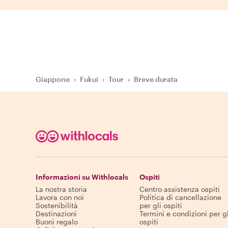
Giappone
›
Fukui
›
Tour
›
Breve durata
Informazioni su Withlocals
Ospiti
La nostra storia
Centro assistenza ospiti
Lavora con noi
Politica di cancellazione
Sostenibilità
per gli ospiti
Destinazioni
Termini e condizioni per gl
Buoni regalo
ospiti