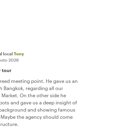
l local
Tony
osto 2026
y tour
reed meeting point. He gave us an
h Bangkok, regarding all our
r Market. On the other side he
ots and gave us a deep insight of
ng background and showing famous
). Maybe the agency should come
tructure.