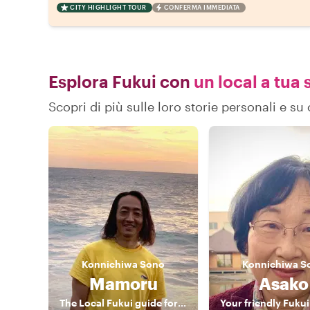
CITY HIGHLIGHT TOUR
CONFERMA IMMEDIATA
Esplora Fukui con
un local a tua 
Scopri di più sulle loro storie personali e s
Konnichiwa
Sono
Konnichiwa
S
Mamoru
Asako
The Local Fukui guide for food and train lover!