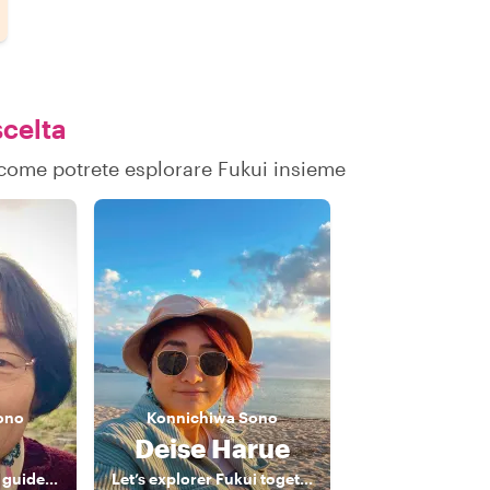
scelta
u come potrete esplorare Fukui insieme
ono
Konnichiwa
Sono
Deise Harue
Your friendly Fukui guide! English，Japanese
Let’s explorer Fukui together