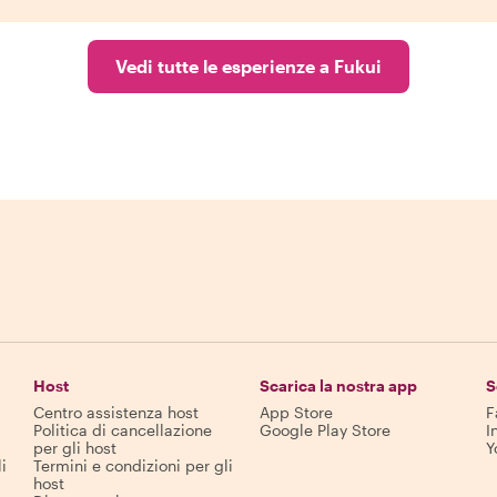
Vedi tutte le esperienze a Fukui
Host
Scarica la nostra app
S
Centro assistenza host
App Store
F
Politica di cancellazione
Google Play Store
I
per gli host
Y
i
Termini e condizioni per gli
host