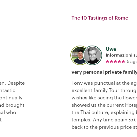
The 10 Tastings of Rome
Uwe
Informazioni su
5 ag
very personal private famil
en. Despite
Tony was punctual at the ag
ntastic
excellent family Tour throug
ontinually
wishes like seeing the flowe
and brought
showed us the current Hotsp
onal who
the Thai culture, explaini
.
temples. Any time again ;o
back to the previous price s