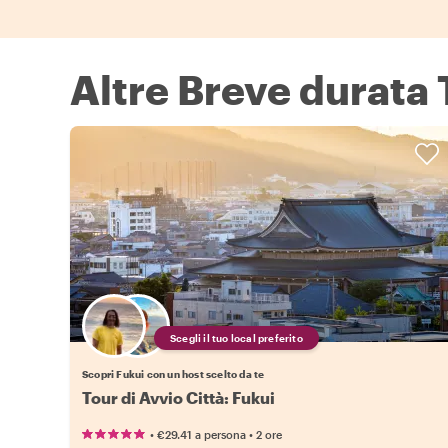
Altre Breve durata 
Scegli il tuo local preferito
Scopri Fukui con un host scelto da te
Tour di Avvio Città: Fukui
•
•
€29.41
a persona
2 ore