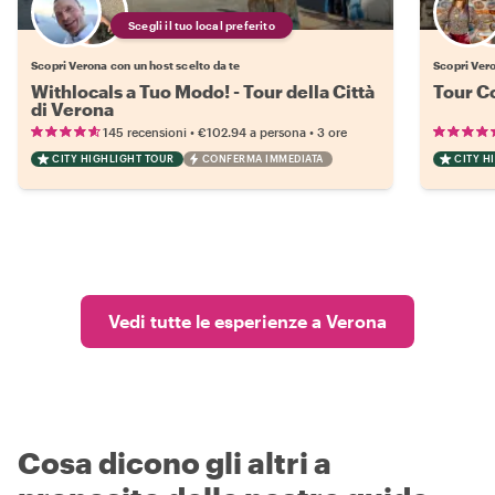
Scegli il tuo local preferito
Scopri Verona con un host scelto da te
Scopri Vero
Withlocals a Tuo Modo! - Tour della Città
Tour Co
di Verona
•
•
145 recensioni
€102.94
a persona
3 ore
CITY HIGHLIGHT TOUR
CONFERMA IMMEDIATA
CITY H
Vedi tutte le esperienze a Verona
Cosa dicono gli altri a