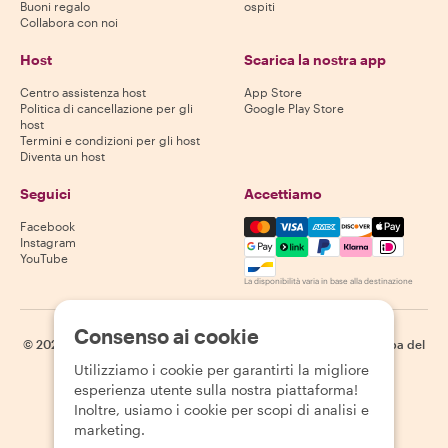
Buoni regalo
ospiti
Collabora con noi
Host
Scarica la nostra app
Centro assistenza host
App Store
Politica di cancellazione per gli
Google Play Store
host
Termini e condizioni per gli host
Diventa un host
Seguici
Accettiamo
Mastercard, Visa, Amex, Di
Facebook
Instagram
YouTube
La disponibilità varia in base alla destinazione
Consenso ai cookie
©
2026
Withlocals.com
|
Informativa sulla privacy
|
Cookie
|
Mappa del
sito
Utilizziamo i cookie per garantirti la migliore
esperienza utente sulla nostra piattaforma!
Inoltre, usiamo i cookie per scopi di analisi e
marketing.