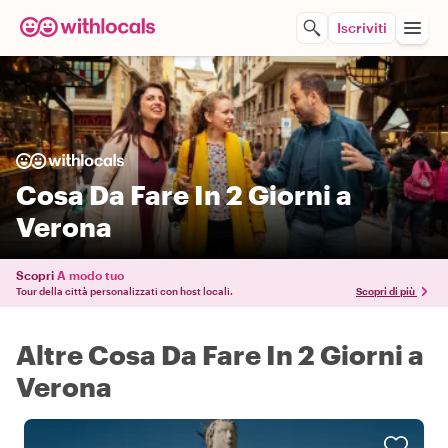
Iscriviti
Cosa Da Fare In 2 Giorni a
Verona
Scopri
A modo tuo
Tour della città personalizzati con host locali.
Scopri di più
Altre Cosa Da Fare In 2 Giorni a
Verona