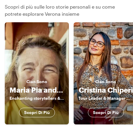
Scopri di più sulle loro storie personali e su come
potrete esplorare Verona insieme
Ciao
Sono
Ciao
Sono
Maria Pia and Friends
Cristina Chiperi
Enchanting storytellers & enthusiatic guides
Tour Leader & Manager 《》 Explorer by Heart, Leader by Profession
Scopri Di Più
Scopri Di Più