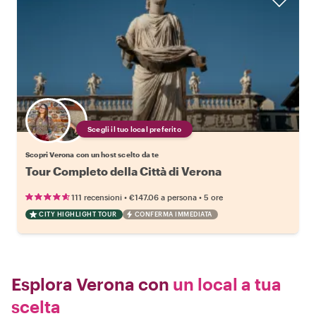
Scegli il tuo local preferito
Scopri Verona con un host scelto da te
Tour Completo della Città di Verona
•
•
111 recensioni
€147.06
a persona
5 ore
CITY HIGHLIGHT TOUR
CONFERMA IMMEDIATA
Esplora Verona con
un local a tua
scelta