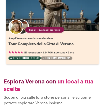
Scegli il tuo local preferito
Scopri Verona con un host scelto da te
Tour Completo della Città di Verona
•
•
111 recensioni
€147.06
a persona
5 ore
CITY HIGHLIGHT TOUR
CONFERMA IMMEDIATA
Esplora Verona con
un local a tua
scelta
Scopri di più sulle loro storie personali e su come
potrete esplorare Verona insieme