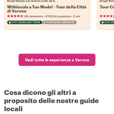
Scopri Verona con un host scelto da te
Scopri Vero
Withlocals a Tuo Modo! - Tour della Città
Tour Co
di Verona
•
•
145 recensioni
€102.94
a persona
3 ore
CITY HIGHLIGHT TOUR
CONFERMA IMMEDIATA
CITY H
Vedi tutte le esperienze a Verona
Cosa dicono gli altri a
proposito delle nostre guide
locali