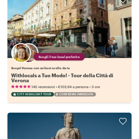
Scegli il tuo local preferito
Scopri Verona con un host scelto da te
Withlocals a Tuo Modo! - Tour della Città di
Verona
•
•
145 recensioni
€102.94
a persona
3 ore
CITY HIGHLIGHT TOUR
CONFERMA IMMEDIATA