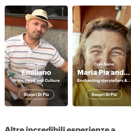
Ciao
Sono
Ciao
Sono
Emiliano
Maria Pia and Friends
Wine, Food and Culture
Enchanting storytellers & enthusiatic guides
Scopri Di Più
Scopri Di Più
Altre incredibili esperienze a