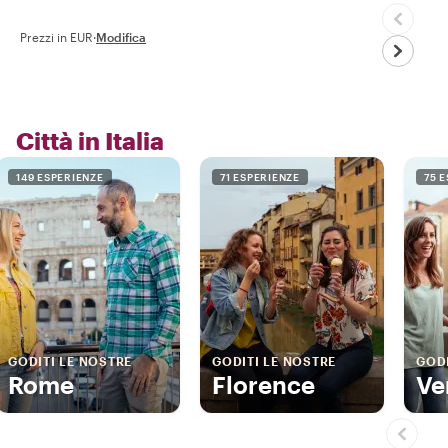
Prezzi in EUR
·
Modifica
Città in Italia
149 ESPERIENZE
71 ESPERIENZE
75 
GODITI LE NOSTRE
GODITI LE NOSTRE
GODI
Rome
Florence
Ve