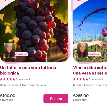
Con Gaia
Con Gaia
Un tuffo in una vera fattoria
Vino e cibo sotto
biologica
una vera esperie
regione del Chia
6 recensioni
6 recensioni
3 hours
|
wine & beer tours
|
Siena
6 hours
|
wine & beer tou
€190.00
€265.00
Esplora
a persona
a persona