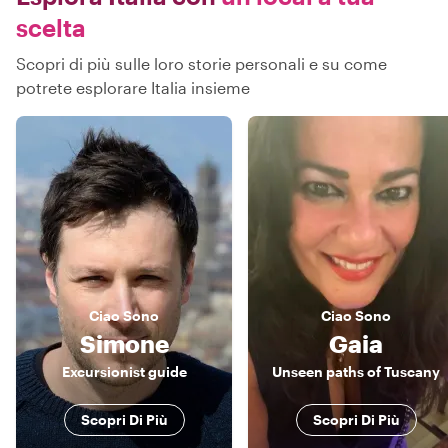
scelta
Scopri di più sulle loro storie personali e su come
potrete esplorare Italia insieme
Ciao
Sono
Ciao
Sono
Simone
Gaia
Excursionist guide
Unseen paths of Tuscany
Scopri Di Più
Scopri Di Più