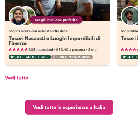
Scegli il tuo local preferito
Scopri Firenze con un host scelto da te
Scopri Mila
Tesori Nascosti e Luoghi Imperdibili di
Tesori 
Firenze
•
•
605 recensioni
€86.40
a persona
3 ore
CITY HIGHLIGHT TOUR
CONFERMA IMMEDIATA
CITY H
Vedi tutto
Vedi tutte le esperienze a Italia