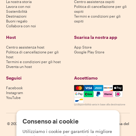
La nostra storia
Centro assistenza ospiti
Lavora con noi
Politica di cancellazione per gli
Sostenibilità
ospiti
Destinazioni
Termini e condizioni per gli
Buoni regalo
ospiti
Collabora con noi
Host
Scarica la nostra app
Centro assistenza host
App Store
Politica di cancellazione per gli
Google Play Store
host
Termini e condizioni per gli host
Diventa un host
Seguici
Accettiamo
Mastercard, Visa, Amex, Di
Facebook
Instagram
YouTube
La disponibilità varia in base alla destinazione
Consenso ai cookie
©
2026
Withlocals.com
|
Informativa sulla privacy
|
Cookie
|
Mappa del
sito
Utilizziamo i cookie per garantirti la migliore