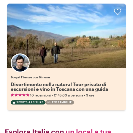
Scopri Firenze con Simone
Divertimento nella natura! Tour privato di
escursioni e vino in Toscana con una guida
professionista e un produttore di vino.
•
•
10 recensioni
€145.00
a persona
3 ore
SPORTS & LEISURE
PER FAMIGLIE
Esplora Italia con
un local a tua