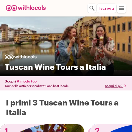
Iscriviti
Tuscan Wine Tours a Italia
Scopri
A modo tuo
Tour della città personalizzati con host locali.
Scopri di più
I primi 3 Tuscan Wine Tours a
Italia
1
2