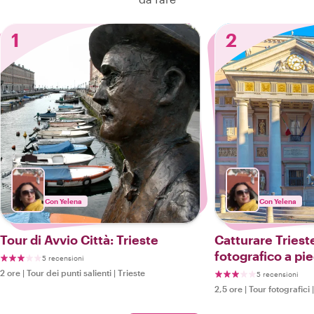
1
2
Con Yelena
Con Yelena
Tour di Avvio Città: Trieste
Catturare Triest
fotografico a pie
5 recensioni
2 ore
|
Tour dei punti salienti
|
Trieste
5 recensioni
2,5 ore
|
Tour fotografici