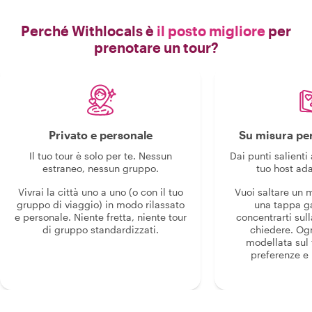
Perché Withlocals è
il posto migliore
per
prenotare un tour?
Privato e personale
Su misura per
Il tuo tour è solo per te. Nessun
Dai punti salienti 
estraneo, nessun gruppo.
tuo host ada
Vivrai la città uno a uno (o con il tuo
Vuoi saltare un
gruppo di viaggio) in modo rilassato
una tappa g
e personale. Niente fretta, niente tour
concentrarti sull
di gruppo standardizzati.
chiedere. Og
modellata sul 
preferenze e i