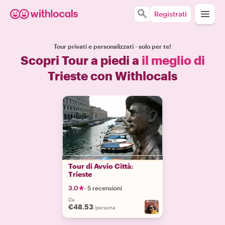
Registrati
Tour privati e personalizzati - solo per te!
Scopri Tour a piedi a
il meglio di
Trieste con Withlocals
Tour di Avvio Città:
Trieste
3.0
·
5 recensioni
Da
€48.53
/persona