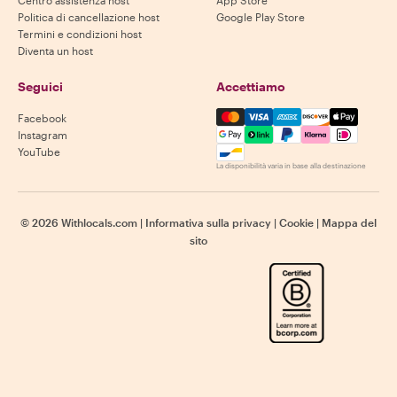
Centro assistenza host
App Store
Politica di cancellazione host
Google Play Store
Termini e condizioni host
Diventa un host
Seguici
Accettiamo
Mastercard, Visa, Amex, Di
Facebook
Instagram
YouTube
La disponibilità varia in base alla destinazione
©
2026
Withlocals.com
|
Informativa sulla privacy
|
Cookie
|
Mappa del
sito