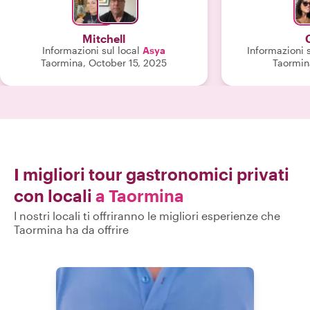
pomodoro e al pistacchio. L'ultima
Hanno reso il
tappa è stata la nostra, calamari,
molto accogli
melanzane, parmigiano e una bottiglia
nostra avventur
Mitchell
di vino Ha sicuramente fatto valere i
alla perfezion
Informazioni sul local
Asya
Informazioni s
vostri soldi. È stata molto gentile e ha
questo tour 
Taormina, October 15, 2025
Taormina
fatto un lavoro eccellente."
posto. Grazie C
I migliori tour gastronomici privati
con locali
a Taormina
I nostri locali ti offriranno le migliori esperienze che
Taormina ha da offrire