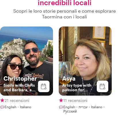
incredibili locali
Scopri le loro storie personali e come esplorare
Taormina con i locali
Christopher
Asya
Sicily with Chris
Artsy type with
and Barbara, a
passion for
real locals!
history and food
21 recensioni
11 recensioni
English・Italiano
English・עברית・Italiano・
Русский