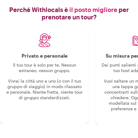
Perché Withlocals è
il posto migliore
per
prenotare un tour?
Privato e personale
Su misura per
Il tuo tour è solo per te. Nessun
Dai punti salienti 
estraneo, nessun gruppo.
tuo host ada
Vivrai la città uno a uno (o con il tuo
Vuoi saltare un
gruppo di viaggio) in modo rilassato
una tappa g
e personale. Niente fretta, niente tour
concentrarti sull
di gruppo standardizzati.
chiedere. Og
modellata sul 
preferenze e i