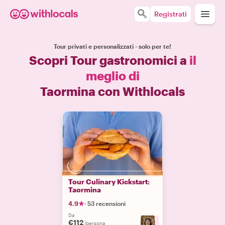
Registrati
Tour privati e personalizzati - solo per te!
Scopri Tour gastronomici a
il
meglio di
Taormina con Withlocals
Tour Culinary Kickstart:
Taormina
4.9
·
53 recensioni
Da
€112
+
2
/persona