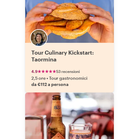
Tour Culinary Kickstart:
Taormina
4.9
53 recensioni
2,5 ore
•
Tour gastronomici
da €112 a persona