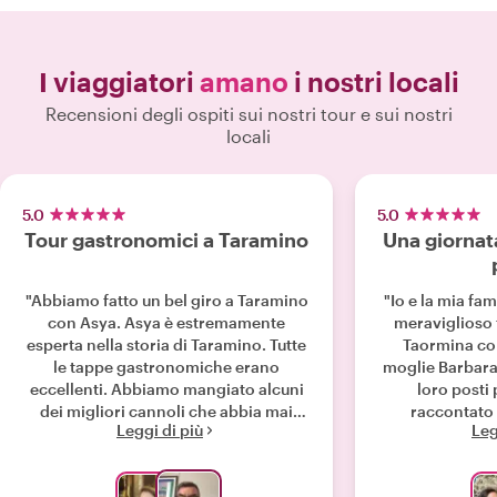
I viaggiatori
amano
i nostri locali
Recensioni degli ospiti sui nostri tour e sui nostri
locali
5.0
5.0
Tour gastronomici a Taramino
Una giornat
"Abbiamo fatto un bel giro a Taramino
"Io e la mia fa
con Asya. Asya è estremamente
meraviglioso
esperta nella storia di Taramino. Tutte
Taormina co
le tappe gastronomiche erano
moglie Barbara
eccellenti. Abbiamo mangiato alcuni
loro posti 
dei migliori cannoli che abbia mai
raccontato 
Leggi di più
Leg
mangiato. Abbiamo mangiato un
condiviso consig
gelato eccellente. Le polpette di riso
aiutarci a gode
che abbiamo preso erano entrambe al
persone davver