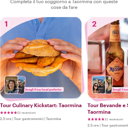
Completa il tuo soggiorno a Taormina con queste
cose da fare
1
2
Scegli il tuo local preferito
Scegli il tu
Tour Culinary Kickstart: Taormina
Tour Bevande e S
Taormina
53 recensioni
2,5 ore
|
Tour gastronomici
|
Taormina
32 recensioni
2,5 ore
|
Tour gastronomi