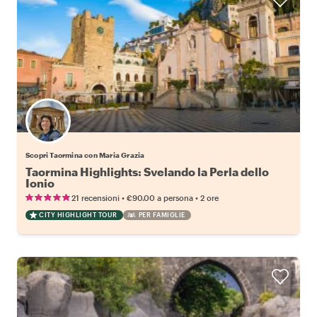
Scopri Taormina con Maria Grazia
Taormina Highlights: Svelando la Perla dello
Ionio
•
•
21 recensioni
€90.00
a persona
2 ore
CITY HIGHLIGHT TOUR
PER FAMIGLIE