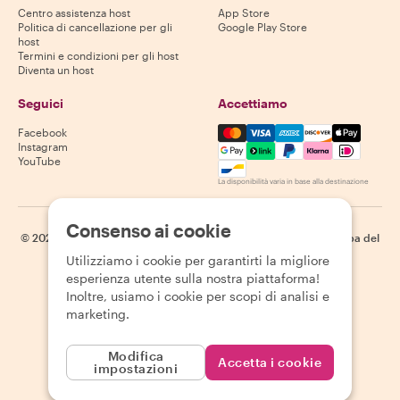
Centro assistenza host
App Store
Politica di cancellazione per gli
Google Play Store
host
Termini e condizioni per gli host
Diventa un host
Seguici
Accettiamo
Mastercard, Visa, Amex, Di
Facebook
Instagram
YouTube
La disponibilità varia in base alla destinazione
Consenso ai cookie
©
2026
Withlocals.com
|
Informativa sulla privacy
|
Cookie
|
Mappa del
sito
Utilizziamo i cookie per garantirti la migliore
esperienza utente sulla nostra piattaforma!
Inoltre, usiamo i cookie per scopi di analisi e
marketing.
Modifica
Accetta i cookie
impostazioni