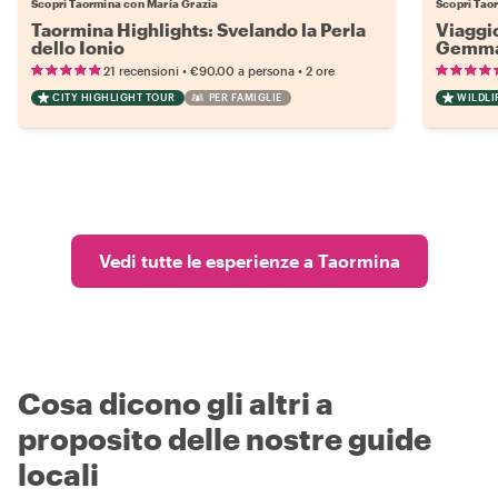
Scopri Taormina con Maria Grazia
Scopri Tao
Taormina Highlights: Svelando la Perla
Viaggio
dello Ionio
Gemma 
•
•
21 recensioni
€90.00
a persona
2 ore
CITY HIGHLIGHT TOUR
PER FAMIGLIE
WILDLI
Vedi tutte le esperienze a Taormina
Cosa dicono gli altri a
proposito delle nostre guide
locali