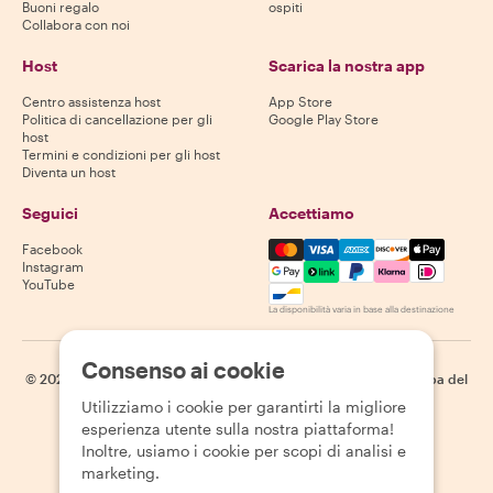
Buoni regalo
ospiti
Collabora con noi
Host
Scarica la nostra app
Centro assistenza host
App Store
Politica di cancellazione per gli
Google Play Store
host
Termini e condizioni per gli host
Diventa un host
Seguici
Accettiamo
Mastercard, Visa, Amex, Di
Facebook
Instagram
YouTube
La disponibilità varia in base alla destinazione
Consenso ai cookie
©
2026
Withlocals.com
|
Informativa sulla privacy
|
Cookie
|
Mappa del
sito
Utilizziamo i cookie per garantirti la migliore
esperienza utente sulla nostra piattaforma!
Inoltre, usiamo i cookie per scopi di analisi e
marketing.