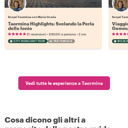
Scopri Taormina con Maria Grazia
Scopri Tao
Taormina Highlights: Svelando la Perla
Viaggio
dello Ionio
Gemma 
•
•
21 recensioni
€90.00
a persona
2 ore
CITY HIGHLIGHT TOUR
PER FAMIGLIE
WILDLI
Vedi tutte le esperienze a Taormina
Cosa dicono gli altri a