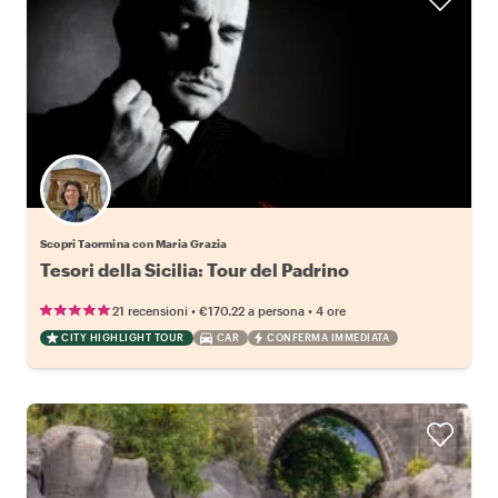
Scopri Taormina con Maria Grazia
Tesori della Sicilia: Tour del Padrino
•
•
21 recensioni
€170.22
a persona
4 ore
CITY HIGHLIGHT TOUR
CAR
CONFERMA IMMEDIATA