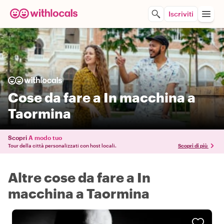
Iscriviti
Cose da fare a In macchina a
Taormina
Scopri
A modo tuo
Tour della città personalizzati con host locali.
Scopri di più
Altre cose da fare a In
macchina a Taormina