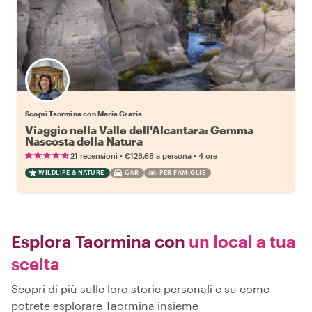
Scopri Taormina con Maria Grazia
Viaggio nella Valle dell'Alcantara: Gemma
Nascosta della Natura
•
•
21 recensioni
€128.68
a persona
4 ore
WILDLIFE & NATURE
CAR
PER FAMIGLIE
Esplora Taormina con
un local a tua
scelta
Scopri di più sulle loro storie personali e su come
potrete esplorare Taormina insieme