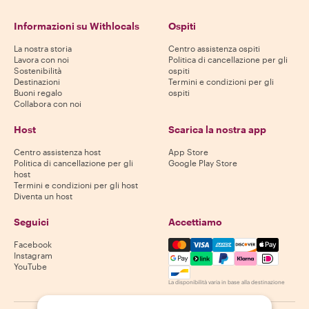
Informazioni su Withlocals
Ospiti
La nostra storia
Centro assistenza ospiti
Lavora con noi
Politica di cancellazione per gli
Sostenibilità
ospiti
Destinazioni
Termini e condizioni per gli
Buoni regalo
ospiti
Collabora con noi
Host
Scarica la nostra app
Centro assistenza host
App Store
Politica di cancellazione per gli
Google Play Store
host
Termini e condizioni per gli host
Diventa un host
Seguici
Accettiamo
Mastercard, Visa, Amex, Di
Facebook
Instagram
YouTube
La disponibilità varia in base alla destinazione