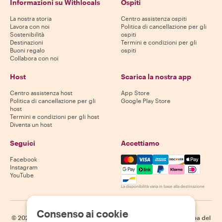
Informazioni su Withlocals
Ospiti
La nostra storia
Centro assistenza ospiti
Lavora con noi
Politica di cancellazione per gli
Sostenibilità
ospiti
Destinazioni
Termini e condizioni per gli
Buoni regalo
ospiti
Collabora con noi
Host
Scarica la nostra app
Centro assistenza host
App Store
Politica di cancellazione per gli
Google Play Store
host
Termini e condizioni per gli host
Diventa un host
Seguici
Accettiamo
Mastercard, Visa, Amex, Di
Facebook
Instagram
YouTube
La disponibilità varia in base alla destinazione
Consenso ai cookie
©
2026
Withlocals.com
|
Informativa sulla privacy
|
Cookie
|
Mappa del