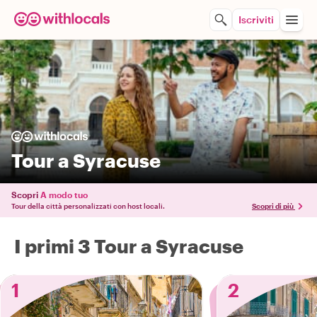
Iscriviti
Tour a Syracuse
Scopri
A modo tuo
Tour della città personalizzati con host locali.
Scopri di più
I primi 3 Tour a Syracuse
1
2