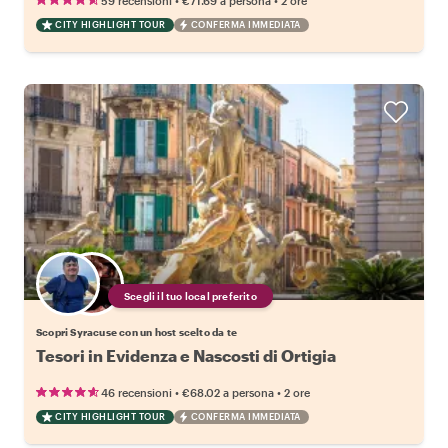
59 recensioni
€71.69
a persona
2 ore
CITY HIGHLIGHT TOUR
CONFERMA IMMEDIATA
Scegli il tuo local preferito
Scopri Syracuse con un host scelto da te
Tesori in Evidenza e Nascosti di Ortigia
•
•
46 recensioni
€68.02
a persona
2 ore
CITY HIGHLIGHT TOUR
CONFERMA IMMEDIATA