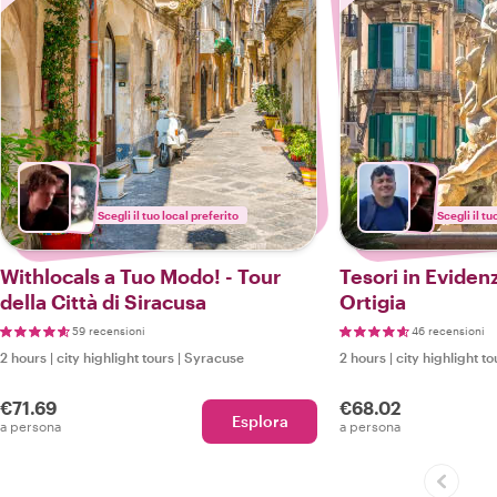
Scegli il tuo local preferito
Scegli il tu
Withlocals a Tuo Modo! - Tour
Tesori in Eviden
della Città di Siracusa
Ortigia
59 recensioni
46 recensioni
2 hours
|
city highlight tours
|
Syracuse
2 hours
|
city highlight to
€71.69
€68.02
Esplora
a persona
a persona