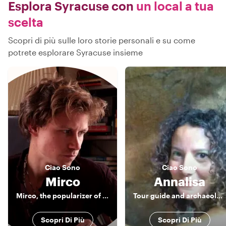
Esplora Syracuse con
un local a tua
scelta
Scopri di più sulle loro storie personali e su come
potrete esplorare Syracuse insieme
Ciao
Sono
Ciao
Sono
Mirco
Annalisa
Mirco, the popularizer of sicilianity
Tour guide and archaeologist in Sicily
Scopri Di Più
Scopri Di Più