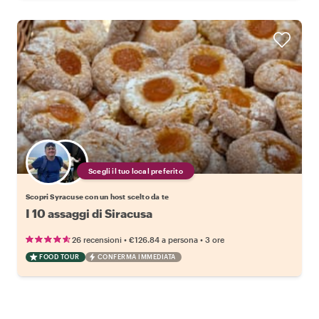
Scegli il tuo local preferito
Scopri Syracuse con un host scelto da te
I 10 assaggi di Siracusa
•
•
26 recensioni
€126.84
a persona
3 ore
FOOD TOUR
CONFERMA IMMEDIATA