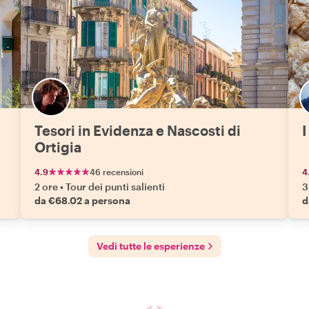
Tesori in Evidenza e Nascosti di
I
Ortigia
4.9
46 recensioni
4
2 ore
•
Tour dei punti salienti
3
da €68.02 a persona
d
Vedi tutte le esperienze