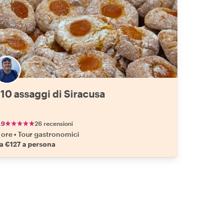
 10 assaggi di Siracusa
.9
26 recensioni
 ore
•
Tour gastronomici
a €127 a persona