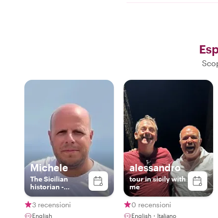
Esp
Scop
Michele
alessandro
The Sicilian
tour in sicily with
historian -
me
American style
3 recensioni
0 recensioni
English
English・Italiano