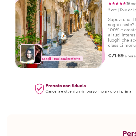
59 rec
2 ore
|
Tour dei p
Sapevi che il 
sogni esiste? 
100% e creato
ai tuoi interes
luoghi che ac
classici monu
quartieri, i tu
€71.69
comando!
a pers
Scegli il tuo local preferito
Prenota con fiducia
Cancella e ottieni un rimborso fino a 7 giorni prima
Pers