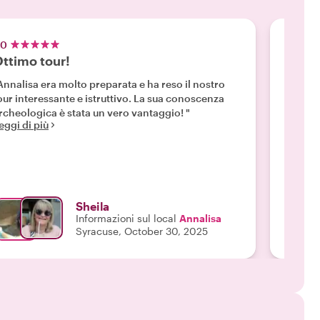
.0
5.0
ttimo tour!
Sirac
Leggi d
Annalisa era molto preparata e ha reso il nostro
our interessante e istruttivo. La sua conoscenza
rcheologica è stata un vero vantaggio! "
eggi di più
Sheila
Informazioni sul local
Annalisa
Syracuse, October 30, 2025