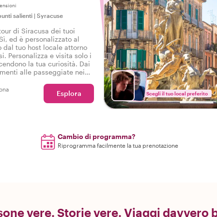
ensioni
unti salienti
|
Syracuse
tour di Siracusa dei tuoi
Sì, ed è personalizzato al
 dal tuo host locale attorno
si. Personalizza e visita solo i
cendono la tua curiosità. Dai
menti alle passeggiate nei
oi desideri sono il nostro
ona
Esplora
Scegli il tuo local preferito
Cambio di programma?
Riprogramma facilmente la tua prenotazione
one vere. Storie vere. Viaggi davvero b