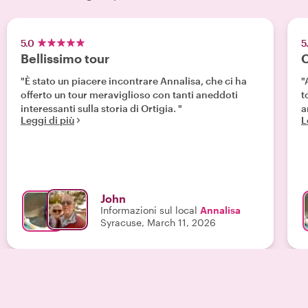
5.0
5
Bellissimo tour
O
"È stato un piacere incontrare Annalisa, che ci ha
"
offerto un tour meraviglioso con tanti aneddoti
t
interessanti sulla storia di Ortigia. "
a
Leggi di più
L
John
Informazioni sul local
Annalisa
Syracuse, March 11, 2026