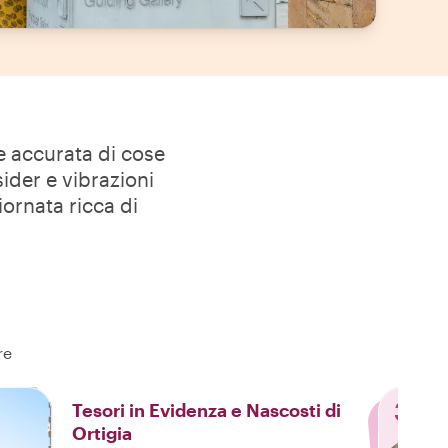
ne accurata di cose
ider e vibrazioni
iornata ricca di
re
3
Tesori in Evidenza e Nascosti di
Ortigia