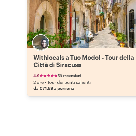
Withlocals a Tuo Modo! - Tour della
Città di Siracusa
4.9
59 recensioni
2 ore
•
Tour dei punti salienti
da €71.69 a persona