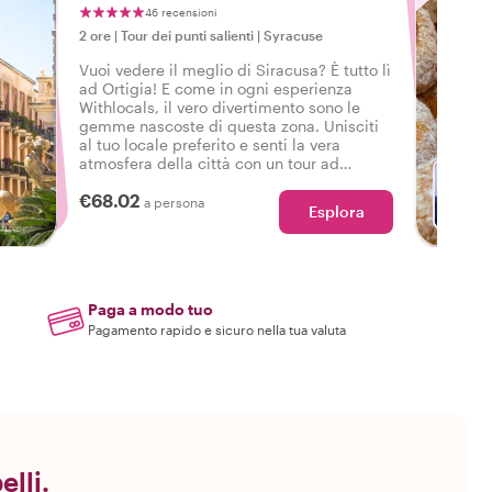
46 recensioni
2 ore
|
Tour dei punti salienti
|
Syracuse
Vuoi vedere il meglio di Siracusa? È tutto lì
ad Ortigia! E come in ogni esperienza
Withlocals, il vero divertimento sono le
gemme nascoste di questa zona. Unisciti
al tuo locale preferito e senti la vera
atmosfera della città con un tour ad
Ortigia, così potrai dire: Ho vissuto la vera
€68.02
Siracusa!
a persona
Esplora
Paga a modo tuo
Pagamento rapido e sicuro nella tua valuta
elli.