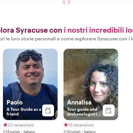
lora Syracuse con
i nostri incredibili lo
ri le loro storie personali e come esplorare Syracuse con i l
Paolo
Annalisa
A Tour Guide as a
Tour guide and
friend
archaeologist in
Sicily
23 recensioni
13 recensioni
English・Italiano
English・Italiano