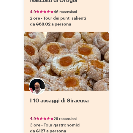
Nascosti di Ortigia
4.9
46 recensioni
2 ore
•
Tour dei punti salienti
da €68.02 a persona
I 10 assaggi di Siracusa
4.9
26 recensioni
3 ore
•
Tour gastronomici
da €127 a persona