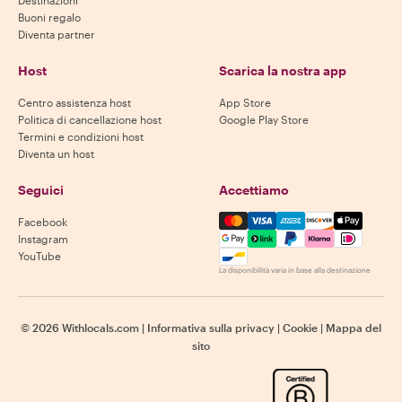
Destinazioni
Buoni regalo
Diventa partner
Host
Scarica la nostra app
Centro assistenza host
App Store
Politica di cancellazione host
Google Play Store
Termini e condizioni host
Diventa un host
Seguici
Accettiamo
Mastercard, Visa, Amex, Di
Facebook
Instagram
YouTube
La disponibilità varia in base alla destinazione
©
2026
Withlocals.com
|
Informativa sulla privacy
|
Cookie
|
Mappa del
sito