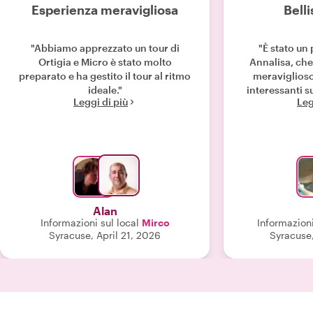
Esperienza meravigliosa
Bell
"Abbiamo apprezzato un tour di
"È stato un
Ortigia e Micro è stato molto
Annalisa, che 
preparato e ha gestito il tour al ritmo
meraviglioso
ideale."
Leggi di più
Leg
Alan
Informazioni sul local
Mirco
Informazioni
Syracuse, April 21, 2026
Syracuse