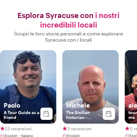
Esplora Syracuse con
i nostri
incredibili locali
Scopri le loro storie personali e come esplorare
Syracuse con i locali
Paolo
Michele
al
A Tour Guide as a
The Sicilian
tour
friend
historian -
me
American style
23 recensioni
3 recensioni
0 r
English・Italiano
English
Engl