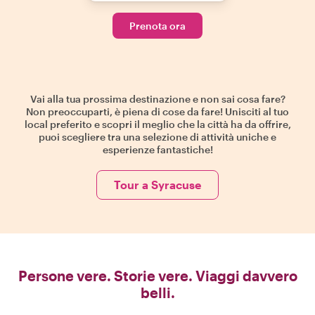
Prenota ora
Vai alla tua prossima destinazione e non sai cosa fare?
Non preoccuparti, è piena di cose da fare! Unisciti al tuo
local preferito e scopri il meglio che la città ha da offrire,
puoi scegliere tra una selezione di attività uniche e
esperienze fantastiche!
Tour a Syracuse
Persone vere. Storie vere. Viaggi davvero
belli.