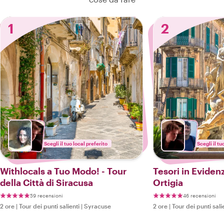
1
2
Scegli il tuo local preferito
Scegli il tu
Withlocals a Tuo Modo! - Tour
Tesori in Eviden
della Città di Siracusa
Ortigia
59 recensioni
46 recensioni
2 ore
|
Tour dei punti salienti
|
Syracuse
2 ore
|
Tour dei punti sali