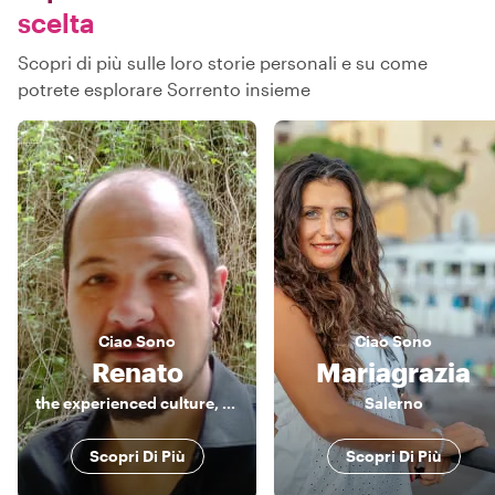
scelta
Scopri di più sulle loro storie personali e su come
potrete esplorare Sorrento insieme
Ciao
Sono
Ciao
Sono
Renato
Mariagrazia
the experienced culture, food and music lover
Salerno
Scopri Di Più
Scopri Di Più