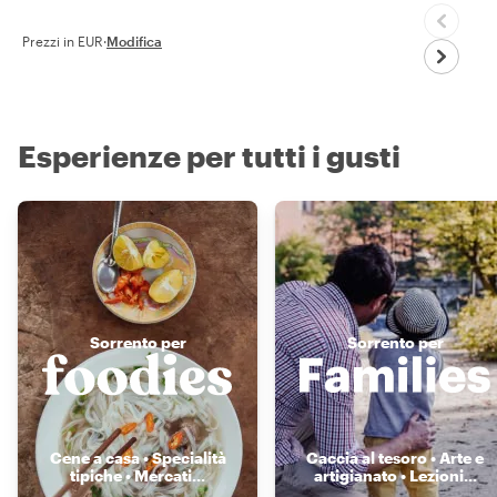
Prezzi in EUR
·
Modifica
Esperienze per tutti i gusti
Sorrento per
Sorrento per
Cene a casa • Specialità
Caccia al tesoro • Arte e
tipiche • Mercati
...
artigianato • Lezioni
...