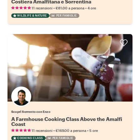
Costiera Amalfitana e Sorrentina
•
•
11 recensioni
€81.00
a persona
4 ore
WILDLIFE & NATURE
PER FAMIGLIE
Scopri Sorrento con Enzo
A Farmhouse Cooking Class Above the Amalfi
Coast
•
•
11 recensioni
€169.00
a persona
5 ore
COOKING CLASS
PER FAMIGLIE