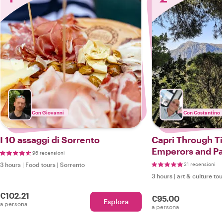
Con Giovanni
Con Costantino
I 10 assaggi di Sorrento
Capri Through 
Emperors and P
96 recensioni
3 hours
|
Food tours
|
Sorrento
21 recensioni
3 hours
|
art & culture to
€102.21
€95.00
Esplora
a persona
a persona