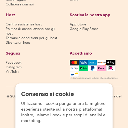
Collabora con noi
Host
Scarica la nostra app
Centro assistenza host
App Store
Politica di cancellazione per gli
Google Play Store
host
Termini e condizioni per gli host
Diventa un host
Seguici
Accettiamo
Mastercard, Visa, Amex, Di
Facebook
Instagram
YouTube
La disponibilità varia in base alla destinazione
Consenso ai cookie
©
2026
Withlocals.com
|
Informativa sulla privacy
|
Cookie
|
Mappa del
sito
Utilizziamo i cookie per garantirti la migliore
esperienza utente sulla nostra piattaforma!
Inoltre, usiamo i cookie per scopi di analisi e
marketing.