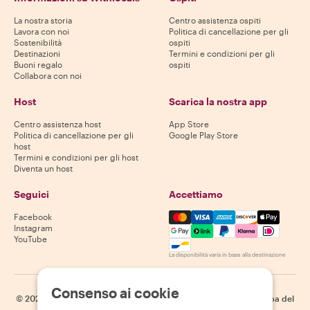
La nostra storia
Centro assistenza ospiti
Lavora con noi
Politica di cancellazione per gli
Sostenibilità
ospiti
Destinazioni
Termini e condizioni per gli
Buoni regalo
ospiti
Collabora con noi
Host
Scarica la nostra app
Centro assistenza host
App Store
Politica di cancellazione per gli
Google Play Store
host
Termini e condizioni per gli host
Diventa un host
Seguici
Accettiamo
Mastercard, Visa, Amex, Di
Facebook
Instagram
YouTube
La disponibilità varia in base alla destinazione
Consenso ai cookie
©
2026
Withlocals.com
|
Informativa sulla privacy
|
Cookie
|
Mappa del