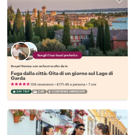
Scegli il tuo local preferito
Scopri Verona con un host scelto da te
Fuga dalla città: Gita di un giorno sul Lago di
Garda
•
•
106 recensioni
€171.49
a persona
7 ore
DAY TRIP
CAR
CONFERMA IMMEDIATA