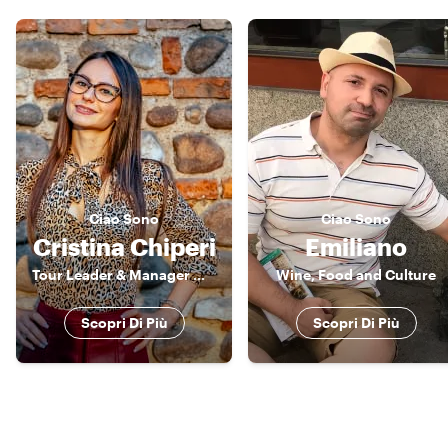
Ciao
Sono
Ciao
Sono
Cristina Chiperi
Emiliano
Tour Leader & Manager 《》 Explorer by Heart, Leader by Profession
Wine, Food and Culture
Scopri Di Più
Scopri Di Più