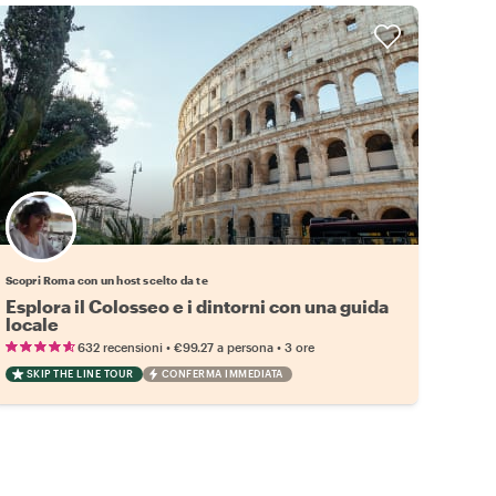
Scegli il tuo local preferito
Scopri Roma con un host scelto da te
Esplora il Colosseo e i dintorni con una guida
locale
•
•
632 recensioni
€99.27
a persona
3 ore
SKIP THE LINE TOUR
CONFERMA IMMEDIATA