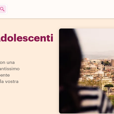
dolescenti
con una
antissimo
mente
la vostra