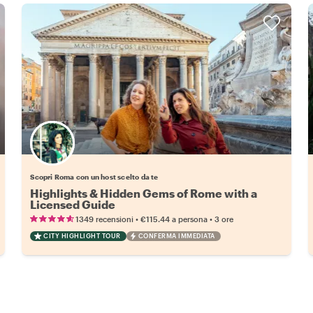
Scegli il tuo local preferito
Scopri Roma con un host scelto da te
Highlights & Hidden Gems of Rome with a
Licensed Guide
•
•
1349 recensioni
€115.44
a persona
3 ore
CITY HIGHLIGHT TOUR
CONFERMA IMMEDIATA