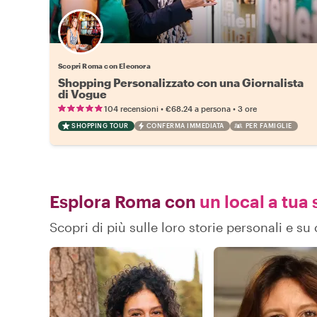
Scopri Roma con Eleonora
Shopping Personalizzato con una Giornalista
di Vogue
•
•
104 recensioni
€68.24
a persona
3 ore
SHOPPING TOUR
CONFERMA IMMEDIATA
PER FAMIGLIE
Esplora Roma con
un local a tua 
Scopri di più sulle loro storie personali e 