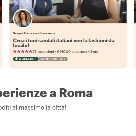
Scopri Roma con Francesca
Crea i tuoi sandali italiani con la fashionista
locale!
•
•
73 recensioni
€140.00
a persona
2 ore
WORKSHOP
PER FAMIGLIE
sperienze a Roma
diti al massimo la città!