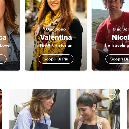
Ciao
Sono
Ciao
So
ca
Valentina
Nico
 Lover
The Art Historian
The Traveling
ù
Scopri Di Più
Scopri Di