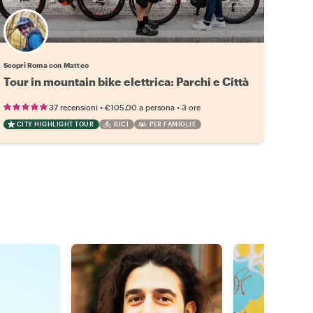
Scopri Roma con Matteo
Tour in mountain bike elettrica: Parchi e Città
•
•
37 recensioni
€105.00
a persona
3 ore
CITY HIGHLIGHT TOUR
BICI
PER FAMIGLIE