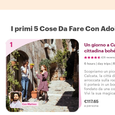
I primi 5 Cose Da Fare Con Ad
1
Un giorno a Ca
cittadina bo
426 recens
6 hours
|
day trips
|
Scopriamo un picc
Calcata, la città di
arroccata sulla ro
ti porterà in un b
fondato da una com
Vivi la sua magic
autentico pranzo l
€117.65
incantevole.
Con Matteo
a persona