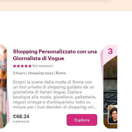
3
Shopping Personalizzato con una
Giornalista di Vogue
104 recensioni
3 hours
|
shopping tours
|
Rome
Scopri la scena della moda di Roma con
un tour privato di shopping guidato da un
giornalista di Italian Vogue. Esplora
boutique alla moda, gioiellerie, pelletterie,
negozi vintage e d'antiquariato, tutto su
misura per i tuoi desideri di shopping unici
per un'esperienza davvero personalizzata.
€68.24
Esplora
Con F
a persona