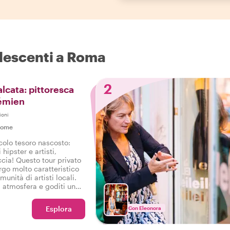
olescenti a Roma
2
lcata: pittoresca
hémien
ioni
Rome
olo tesoro nascosto:
 hipster e artisti,
ccia! Questo tour privato
orgo molto caratteristico
unità di artisti locali.
a atmosfera e goditi un
ocale in un ristorante
Esplora
Con Eleonora