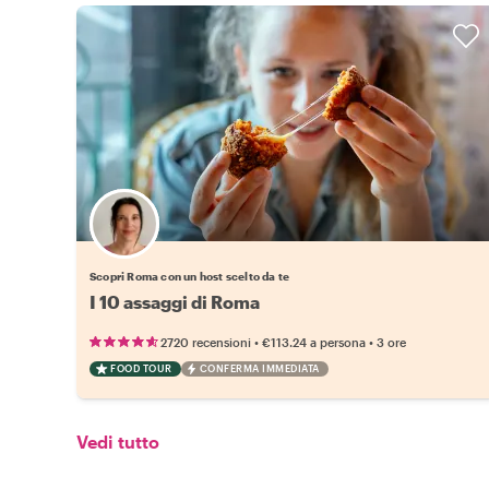
Scegli il tuo local preferito
Scopri Roma con un host scelto da te
I 10 assaggi di Roma
•
•
2720 recensioni
€113.24
a persona
3 ore
FOOD TOUR
CONFERMA IMMEDIATA
Vedi tutto