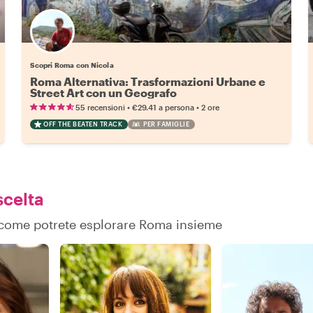
Scopri Roma con Nicola
Roma Alternativa: Trasformazioni Urbane e
Street Art con un Geografo
•
•
55 recensioni
€29.41
a persona
2 ore
OFF THE BEATEN TRACK
PER FAMIGLIE
scelta
su come potrete esplorare Roma insieme