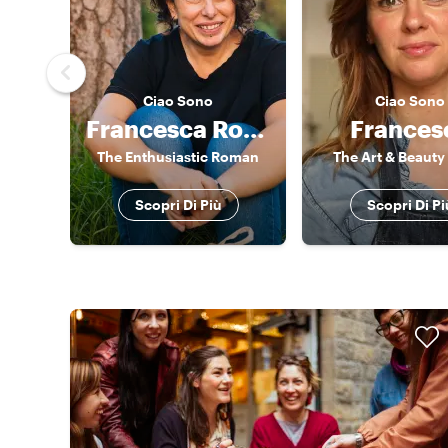
Ciao
Sono
Ciao
Sono
Francesca Romana
Frances
The Enthusiastic Roman
The Art & Beauty
Scopri Di Più
Scopri Di Pi