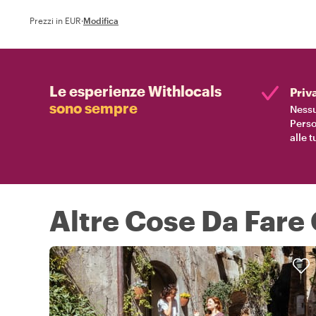
Prezzi in EUR
·
Modifica
Le esperienze Withlocals
Priv
sono sempre
Nessu
Perso
alle 
Altre Cose Da Fare