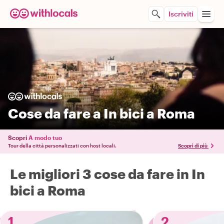
Iscriviti
Cose da fare a In bici a Roma
Scopri
A modo tuo
Tour della città personalizzati con host locali.
Scopri di più
Le migliori 3 cose da fare in In
bici a Roma
1
2