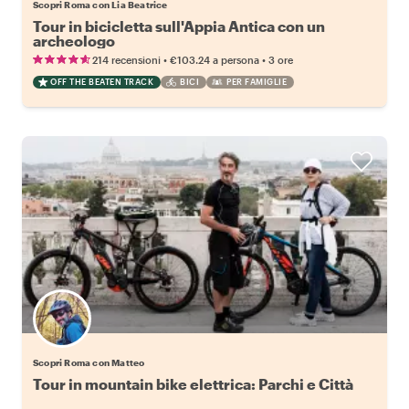
Scopri Roma con Lia Beatrice
Tour in bicicletta sull'Appia Antica con un
archeologo
•
•
214 recensioni
€103.24
a persona
3 ore
OFF THE BEATEN TRACK
BICI
PER FAMIGLIE
Scopri Roma con Matteo
Tour in mountain bike elettrica: Parchi e Città