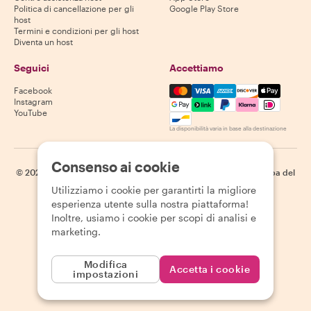
Politica di cancellazione per gli
Google Play Store
host
Termini e condizioni per gli host
Diventa un host
Seguici
Accettiamo
Mastercard, Visa, Amex, Di
Facebook
Instagram
YouTube
La disponibilità varia in base alla destinazione
Consenso ai cookie
©
2026
Withlocals.com
|
Informativa sulla privacy
|
Cookie
|
Mappa del
sito
Utilizziamo i cookie per garantirti la migliore
esperienza utente sulla nostra piattaforma!
Inoltre, usiamo i cookie per scopi di analisi e
marketing.
Modifica
Accetta i cookie
impostazioni