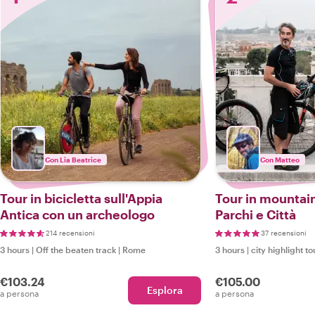
Con Lia Beatrice
Con Matteo
Tour in bicicletta sull'Appia
Tour in mountain
Antica con un archeologo
Parchi e Città
214 recensioni
37 recensioni
3 hours
|
Off the beaten track
|
Rome
3 hours
|
city highlight to
€103.24
€105.00
Esplora
a persona
a persona