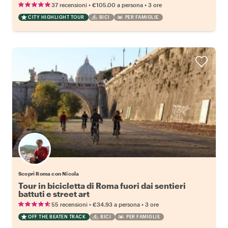
•
•
37 recensioni
€105.00
a persona
3 ore
CITY HIGHLIGHT TOUR
BICI
PER FAMIGLIE
Scopri Roma con Nicola
Tour in bicicletta di Roma fuori dai sentieri
battuti e street art
•
•
55 recensioni
€34.93
a persona
3 ore
OFF THE BEATEN TRACK
BICI
PER FAMIGLIE