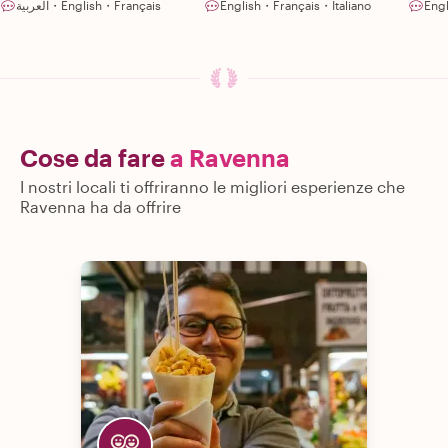
العربية・English・Français
English・Français・Italiano
Engl
Cose da fare
a Ravenna
I nostri locali ti offriranno le migliori esperienze che
Ravenna ha da offrire