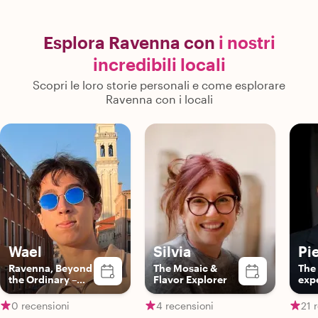
Esplora Ravenna con
i nostri
incredibili locali
Scopri le loro storie personali e come esplorare
Ravenna con i locali
Wael
Silvia
Pi
Ravenna, Beyond
The Mosaic &
The
the Ordinary –
Flavor Explorer
exp
with Wael!
0 recensioni
4 recensioni
21 