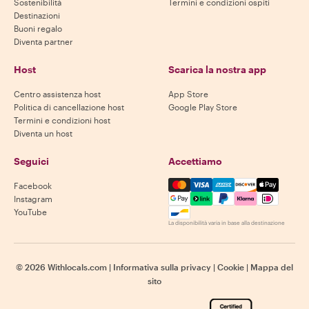
Sostenibilità
Termini e condizioni ospiti
Destinazioni
Buoni regalo
Diventa partner
Host
Scarica la nostra app
Centro assistenza host
App Store
Politica di cancellazione host
Google Play Store
Termini e condizioni host
Diventa un host
Seguici
Accettiamo
Mastercard, Visa, Amex, Di
Facebook
Instagram
YouTube
La disponibilità varia in base alla destinazione
©
2026
Withlocals.com
|
Informativa sulla privacy
|
Cookie
|
Mappa del
sito