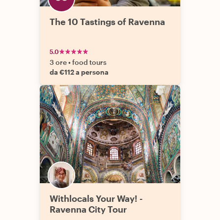
The 10 Tastings of Ravenna
5.0
3 ore
•
food tours
da €112 a persona
Withlocals Your Way! -
Ravenna City Tour