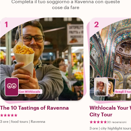
Completa il tuo soggiorno a Ravenna con queste
cose da fare
1
2
Con Withlocals
Scegli il tu
The 10 Tastings of Ravenna
Withlocals Your
City Tour
3 ore
|
food tours
|
Ravenna
30 recensioni
3 ore
|
city highlight tour