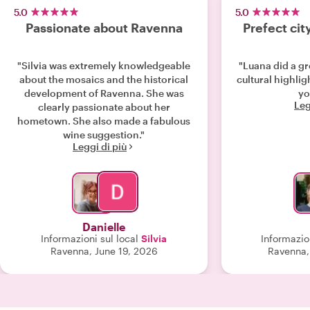
5.0
5.0
Passionate about Ravenna
Prefect cit
"Silvia was extremely knowledgeable
"Luana did a gr
about the mosaics and the historical
cultural highli
development of Ravenna. She was
yo
Leg
clearly passionate about her
hometown. She also made a fabulous
wine suggestion."
Leggi di più
Danielle
Informazioni sul local
Silvia
Informazion
Ravenna, June 19, 2026
Ravenna,