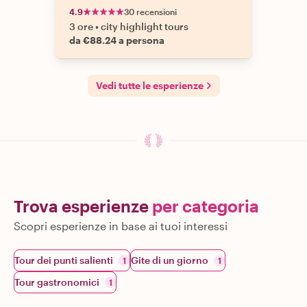
4.9
30 recensioni
3 ore
•
city highlight tours
da €88.24 a persona
Vedi tutte le esperienze
Trova esperienze
per categoria
Scopri esperienze in base ai tuoi interessi
Tour dei punti salienti
Gite di un giorno
1
1
Tour gastronomici
1