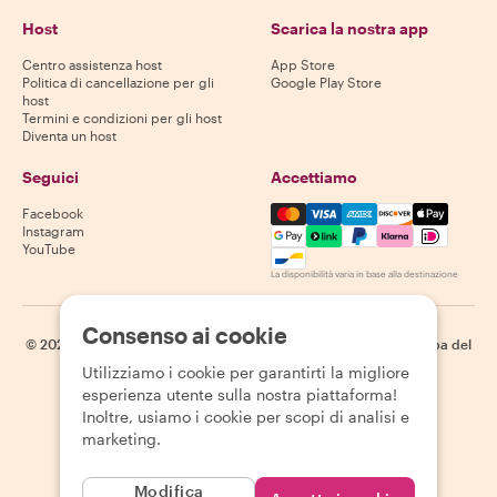
Host
Scarica la nostra app
Centro assistenza host
App Store
Politica di cancellazione per gli
Google Play Store
host
Termini e condizioni per gli host
Diventa un host
Seguici
Accettiamo
Mastercard, Visa, Amex, Di
Facebook
Instagram
YouTube
La disponibilità varia in base alla destinazione
Consenso ai cookie
©
2026
Withlocals.com
|
Informativa sulla privacy
|
Cookie
|
Mappa del
sito
Utilizziamo i cookie per garantirti la migliore
esperienza utente sulla nostra piattaforma!
Inoltre, usiamo i cookie per scopi di analisi e
marketing.
Modifica