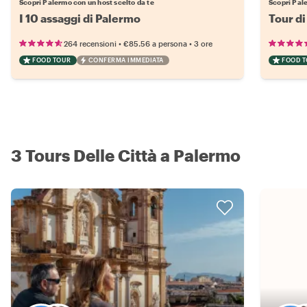
Scopri Palermo con un host scelto da te
Scopri Pale
I 10 assaggi di Palermo
Tour di
•
•
264 recensioni
€85.56
a persona
3 ore
FOOD TOUR
CONFERMA IMMEDIATA
FOOD 
3 Tours Delle Città a Palermo