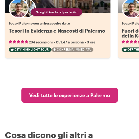
Scegli il tuo local preferito
Scopri Palermo con un host scelto da te
Scopri Pale
Tesori in Evidenza e Nascosti di Palermo
Fuori d
della K
•
•
284 recensioni
€51.47
a persona
3 ore
CITY HIGHLIGHT TOUR
CONFERMA IMMEDIATA
OFF TH
Vedi tutte le esperienze a Palermo
Cosa dicono gli altri a