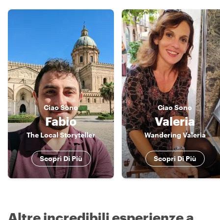
Ciao
Sono
Ciao
Sono
Fabio
Valeria
The Local Storyteller
Wandering Valeria
Scopri Di Più
Scopri Di Più
Altre incredibili esperienze a