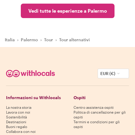
Vedi tutte le esperienze a Palermo
Italia
›
Palermo
›
Tour
›
Tour alternativi
EUR (€)
Informazioni su Withlocals
Ospiti
La nostra storia
Centro assistenza ospiti
Lavora con noi
Politica di cancellazione per gli
Sostenibilità
ospiti
Destinazioni
Termini e condizioni per gli
Buoni regalo
ospiti
Collabora con noi