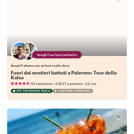
Scegli il tuo local preferito
Scopri Palermo con un host scelto da te
Fuori dai sentieri battuti a Palermo: Tour della
Kalsa
•
•
114 recensioni
€36.77
a persona
2.5 ore
OFF THE BEATEN TRACK
CONFERMA IMMEDIATA