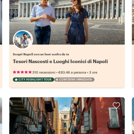
Scegli il tuo local preferito
Scopri Napoli con un host scelto da te
Tesori Nascosti e Luoghi Iconici di Napoli
•
•
310 recensioni
€83.46
a persona
3 ore
CITY HIGHLIGHT TOUR
CONFERMA IMMEDIATA