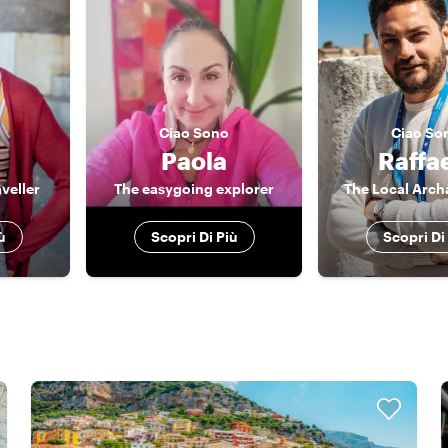
Ciao
Sono
Ciao
So
Paola
Raffa
veller
The easygoing explorer
The Local Arch
ù
Scopri Di Più
Scopri Di