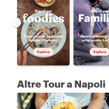
Napoli per
Napoli per
Cene a casa • Specialità
Caccia al tesoro •
tipiche • Mercati
...
artigianato • Lez
Esplora
Esplora
Altre Tour a Napoli