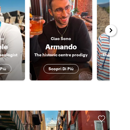
no
Ciao
Sono
Ciao
ele
Armando
Rob
aeologist
The historic centre prodigy
The Rockstar 
 Più
Scopri Di Più
Scopri 