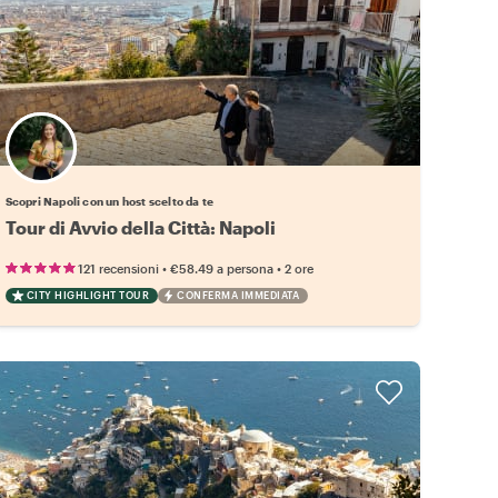
Scegli il tuo local preferito
Scopri Napoli con un host scelto da te
Tour di Avvio della Città: Napoli
•
•
121 recensioni
€58.49
a persona
2 ore
CITY HIGHLIGHT TOUR
CONFERMA IMMEDIATA