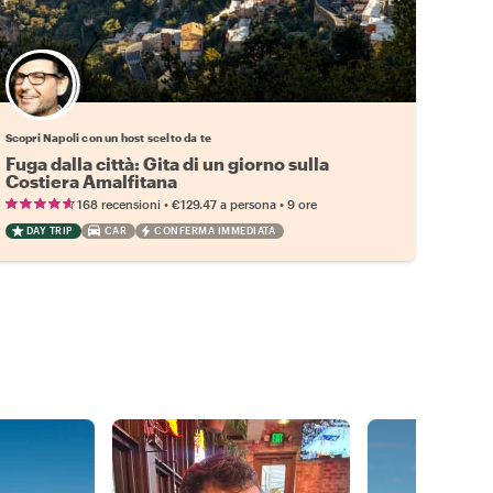
Scegli il tuo local preferito
Scopri Napoli con un host scelto da te
Fuga dalla città: Gita di un giorno sulla
Costiera Amalfitana
•
•
168 recensioni
€129.47
a persona
9 ore
DAY TRIP
CAR
CONFERMA IMMEDIATA