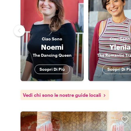
Ciao
Sono
Ciao
Sono
Noemi
Ylenia
The Dancing Queen
The Romantic Tra
Scopri Di Più
Scopri Di Pi
Vedi chi sono le nostre guide locali