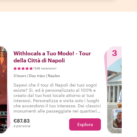
3
Withlocals a Tuo Modo! - Tour
della Città di Napoli
1348 recensioni
3 hours
|
Day trips
|
Naples
Sapevi che il tour di Napoli dei tuoi sogni
esiste? Sì, ed è personalizzato al 100% e
creato dal tuo host locale attorno ai tuoi
interessi. Personalizza e visita solo i luoghi
che accendono il tuo interesse. Dai classici
monumenti alle passeggiate nei quartieri, i
tuoi desideri sono il nostro comando!
€87.83
Esplora
Sc
a persona