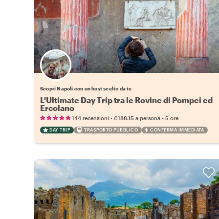
Scegli il tuo local preferito
Scopri Napoli con un host scelto da te
L'Ultimate Day Trip tra le Rovine di Pompei ed
Ercolano
•
•
144 recensioni
€188.15
a persona
5 ore
DAY TRIP
TRASPORTO PUBBLICO
CONFERMA IMMEDIATA