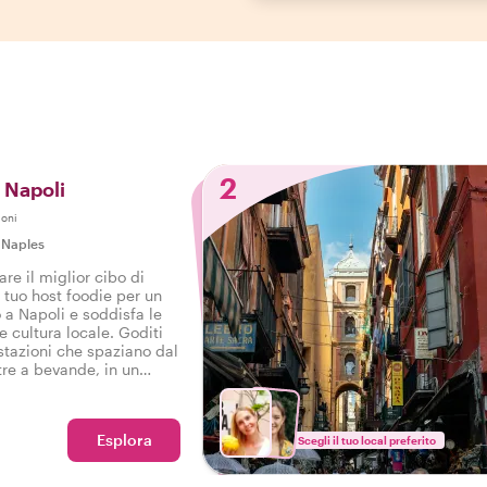
2
i Napoli
ioni
|
Naples
re il miglior cibo di
l tuo host foodie per un
 a Napoli e soddisfa le
e cultura locale. Goditi
stazioni che spaziano dal
ltre a bevande, in un
ronomico a Napoli.
Esplora
Scegli il tuo local preferito