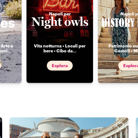
Napoli per
Napoli p
 Arte e
Vita notturna • Locali per
Patrimonio cul
ioni
...
bere • Cibo da
...
Castelli • Mi
Esplora
Esplor