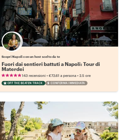
Scegli il tuo local preferito
Scopri Napoli con un host scelto da te
Fuori dai sentieri battuti a Napoli: Tour di
Materdei
•
•
143 recensioni
€72.61
a persona
2.5 ore
OFF THE BEATEN TRACK
CONFERMA IMMEDIATA