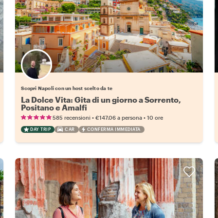
Scegli il tuo local preferito
Scopri Napoli con un host scelto da te
La Dolce Vita: Gita di un giorno a Sorrento,
Positano e Amalfi
•
•
585 recensioni
€147.06
a persona
10 ore
DAY TRIP
CAR
CONFERMA IMMEDIATA