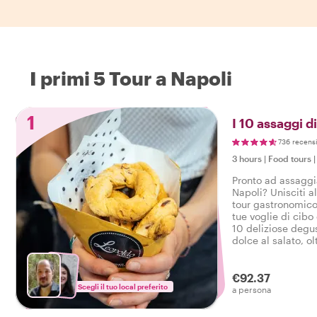
I primi 5 Tour a Napoli
1
I 10 assaggi d
736 recens
3 hours
|
Food tours
Pronto ad assaggia
Napoli? Unisciti a
tour gastronomico
tue voglie di cibo 
10 deliziose degu
dolce al salato, o
gustoso tour gast
€92.37
Scegli il tuo local preferito
a persona