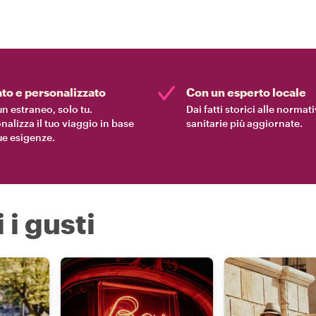
ato e personalizzato
Con un esperto locale
n estraneo, solo tu.
Dai fatti storici alle normat
nalizza il tuo viaggio in base
sanitarie più aggiornate.
tue esigenze.
 i gusti