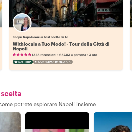
Scegli il tuo local preferito
Scopri Napoli con un host scelto da te
Withlocals a Tuo Modo! - Tour della Città di
Napoli
•
•
1348 recensioni
€87.83
a persona
3 ore
DAY TRIP
CONFERMA IMMEDIATA
 scelta
u come potrete esplorare Napoli insieme