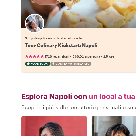
Scegli il tuo local preferito
Scopri Napoli con un host scelto da te
Tour Culinary Kickstart: Napoli
•
•
1728 recensioni
€68.02
a persona
2.5 ore
FOOD TOUR
CONFERMA IMMEDIATA
Esplora Napoli con
un local a tua
Scopri di più sulle loro storie personali e s