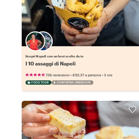
Scegli il tuo local preferito
Scopri Napoli con un host scelto da te
I 10 assaggi di Napoli
•
•
736 recensioni
€92.37
a persona
3 ore
FOOD TOUR
CONFERMA IMMEDIATA