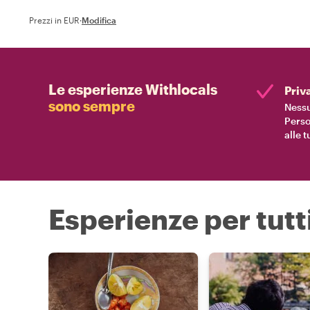
Prezzi in EUR
·
Modifica
Le esperienze Withlocals
Priv
sono sempre
Nessu
Perso
alle 
Esperienze per tutti