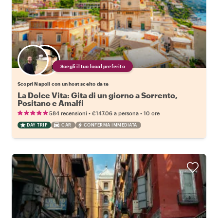
Scegli il tuo local preferito
Scopri Napoli con un host scelto da te
La Dolce Vita: Gita di un giorno a Sorrento,
Positano e Amalfi
•
•
584 recensioni
€147.06
a persona
10 ore
DAY TRIP
CAR
CONFERMA IMMEDIATA