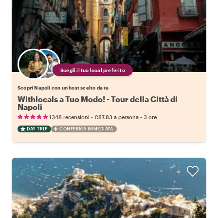
Scegli il tuo local preferito
Scopri Napoli con un host scelto da te
Withlocals a Tuo Modo! - Tour della Città di
Napoli
•
•
1348 recensioni
€87.83
a persona
3 ore
DAY TRIP
CONFERMA IMMEDIATA