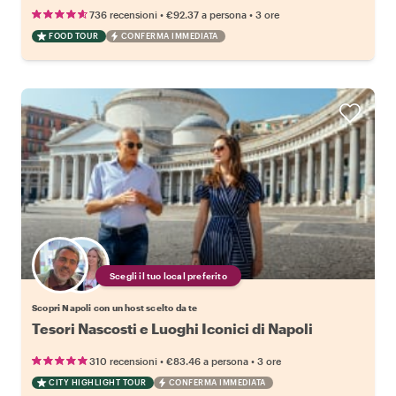
•
•
736 recensioni
€92.37
a persona
3 ore
FOOD TOUR
CONFERMA IMMEDIATA
Scegli il tuo local preferito
Scopri Napoli con un host scelto da te
Tesori Nascosti e Luoghi Iconici di Napoli
•
•
310 recensioni
€83.46
a persona
3 ore
CITY HIGHLIGHT TOUR
CONFERMA IMMEDIATA