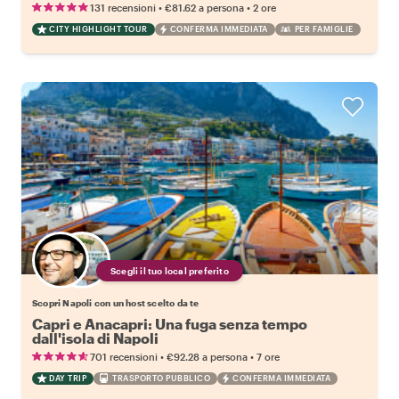
•
•
131 recensioni
€81.62
a persona
2 ore
CITY HIGHLIGHT TOUR
CONFERMA IMMEDIATA
PER FAMIGLIE
Scegli il tuo local preferito
Scopri Napoli con un host scelto da te
Capri e Anacapri: Una fuga senza tempo
dall'isola di Napoli
•
•
701 recensioni
€92.28
a persona
7 ore
DAY TRIP
TRASPORTO PUBBLICO
CONFERMA IMMEDIATA