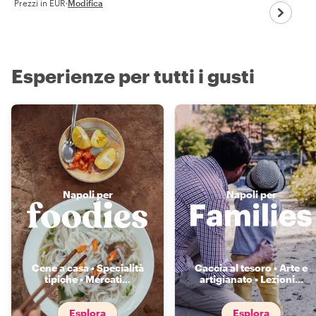
Prezzi in EUR
·
Modifica
Esperienze per tutti i gusti
Napoli per
Napoli per
Cene a casa • Specialità
Caccia al tesoro • Arte e
tipiche • Mercati
...
artigianato • Lezioni
...
Esplora
Esplora