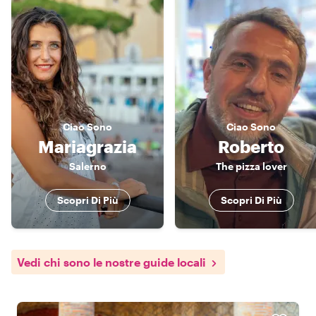
Ciao
Sono
Ciao
Sono
Mariagrazia
Roberto
Salerno
The pizza lover
Scopri Di Più
Scopri Di Più
Vedi chi sono le nostre guide locali