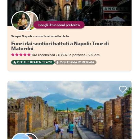
Scegli il tuo local preferito
Scopri Napoli con un host scelto da te
Fuori dai sentieri battuti a Napoli: Tour di
Materdei
•
•
143 recensioni
€72.61
a persona
2.5 ore
OFF THE BEATEN TRACK
CONFERMA IMMEDIATA