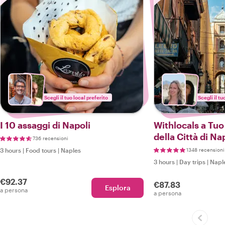
Scegli il tuo local preferito
Scegli il tu
I 10 assaggi di Napoli
Withlocals a Tuo
della Città di Na
736 recensioni
3 hours
|
Food tours
|
Naples
1348 recensioni
3 hours
|
Day trips
|
Napl
€92.37
€87.83
Esplora
a persona
a persona