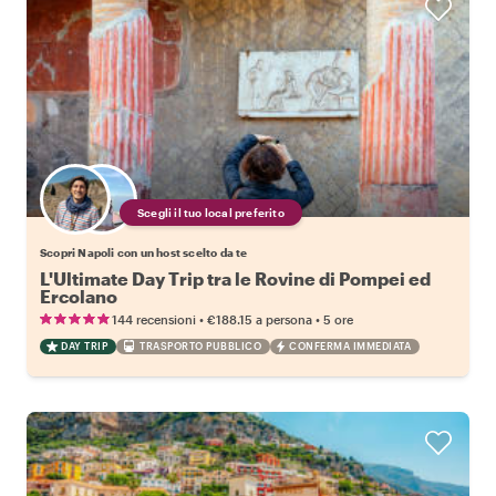
Scegli il tuo local preferito
Scopri Napoli con un host scelto da te
L'Ultimate Day Trip tra le Rovine di Pompei ed
Ercolano
•
•
144 recensioni
€188.15
a persona
5 ore
DAY TRIP
TRASPORTO PUBBLICO
CONFERMA IMMEDIATA