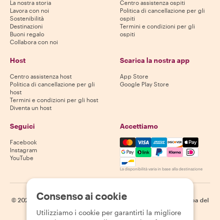
La nostra storia
Centro assistenza ospiti
Lavora con noi
Politica di cancellazione per gli
Sostenibilità
ospiti
Destinazioni
Termini e condizioni per gli
Buoni regalo
ospiti
Collabora con noi
Host
Scarica la nostra app
Centro assistenza host
App Store
Politica di cancellazione per gli
Google Play Store
host
Termini e condizioni per gli host
Diventa un host
Seguici
Accettiamo
Mastercard, Visa, Amex, Di
Facebook
Instagram
YouTube
La disponibilità varia in base alla destinazione
Consenso ai cookie
©
2026
Withlocals.com
|
Informativa sulla privacy
|
Cookie
|
Mappa del
sito
Utilizziamo i cookie per garantirti la migliore