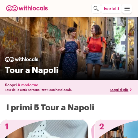
Iscriviti
Tour a Napoli
Scopri
A modo tuo
Tour della città personalizzati con host locali.
Scopri di più
I primi 5 Tour a Napoli
1
2