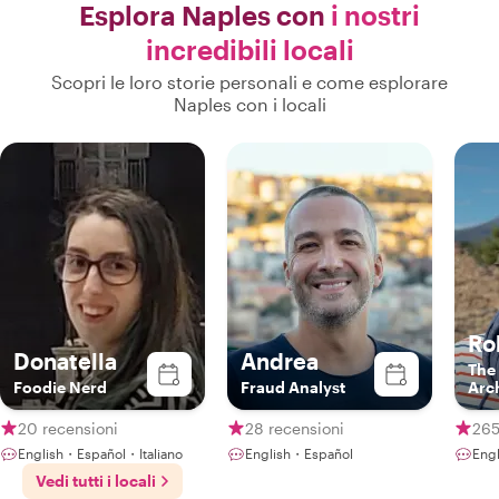
Esplora Naples con
i nostri
incredibili locali
Scopri le loro storie personali e come esplorare
Naples con i locali
Ro
Donatella
Andrea
The
Foodie Nerd
Fraud Analyst
Arc
20 recensioni
28 recensioni
265
English・Español・Italiano
English・Español
Engl
Vedi tutti i locali