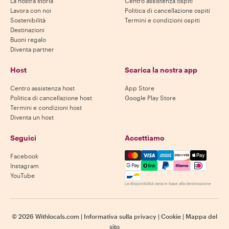
La nostra storia
Centro assistenza ospiti
Lavora con noi
Politica di cancellazione ospiti
Sostenibilità
Termini e condizioni ospiti
Destinazioni
Buoni regalo
Diventa partner
Host
Scarica la nostra app
Centro assistenza host
App Store
Politica di cancellazione host
Google Play Store
Termini e condizioni host
Diventa un host
Seguici
Accettiamo
Mastercard, Visa, Amex, Di
Facebook
Instagram
YouTube
La disponibilità varia in base alla destinazione
©
2026
Withlocals.com
|
Informativa sulla privacy
|
Cookie
|
Mappa del
sito