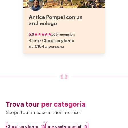
Antica Pompei con un
archeologo
5.0
265 recensioni
4 ore
•
Gite di un giorno
da €154 a persona
Trova tour
per categoria
Scopri tour in base ai tuoi interessi
Gite di un giorno
Tour gastronomici
13
8