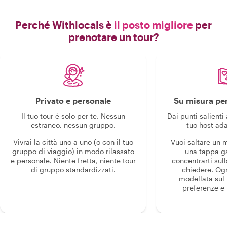
Perché Withlocals è
il posto migliore
per
prenotare un tour?
Privato e personale
Su misura per
Il tuo tour è solo per te. Nessun
Dai punti salienti 
estraneo, nessun gruppo.
tuo host ada
Vivrai la città uno a uno (o con il tuo
Vuoi saltare un
gruppo di viaggio) in modo rilassato
una tappa g
e personale. Niente fretta, niente tour
concentrarti sull
di gruppo standardizzati.
chiedere. Og
modellata sul 
preferenze e i