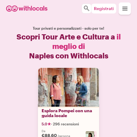
Registrati
Tour privati e personalizzati - solo per te!
Scopri Tour Arte e Cultura a
il
meglio di
Naples con Withlocals
Esplora Pompei con una
guida locale
5.0
·
296 recensioni
Da
€88.60
+
9
/persona