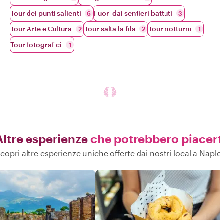
Tour dei punti salienti
Fuori dai sentieri battuti
6
3
Tour Arte e Cultura
Tour salta la fila
Tour notturni
2
2
1
Tour fotografici
1
Altre esperienze
che potrebbero piacert
copri altre esperienze uniche offerte dai nostri local a Napl