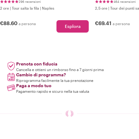
296 recensioni
464 recensioni
2 ore
|
Tour salta la fila
|
Naples
2,5 ore
|
Tour dei punti sa
€88.60
€69.41
a persona
a persona
Esplora
Prenota con fiducia
Cancella e ottieni un rimborso fino a 7 giorni prima
Cambio di programma?
Riprogramma facilmente la tua prenotazione
Paga a modo tuo
Pagamento rapido e sicuro nella tua valuta