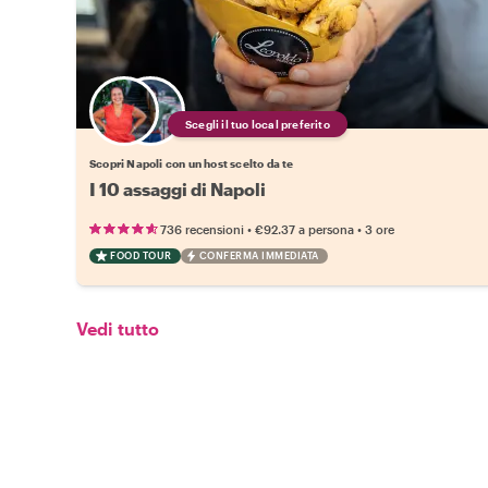
Scegli il tuo local preferito
Scopri Napoli con un host scelto da te
I 10 assaggi di Napoli
•
•
736 recensioni
€92.37
a persona
3 ore
FOOD TOUR
CONFERMA IMMEDIATA
Vedi tutto