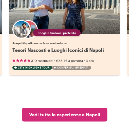
Scegli il tuo local preferito
Scopri Napoli con un host scelto da te
Tesori Nascosti e Luoghi Iconici di Napoli
•
•
310 recensioni
€83.46
a persona
3 ore
CITY HIGHLIGHT TOUR
CONFERMA IMMEDIATA
Vedi tutte le esperienze a Napoli