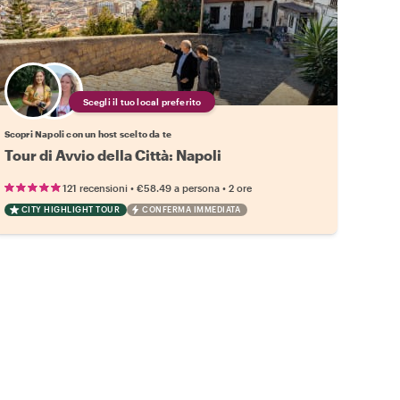
Scegli il tuo local preferito
Scopri Napoli con un host scelto da te
Tour di Avvio della Città: Napoli
•
•
121 recensioni
€58.49
a persona
2 ore
CITY HIGHLIGHT TOUR
CONFERMA IMMEDIATA