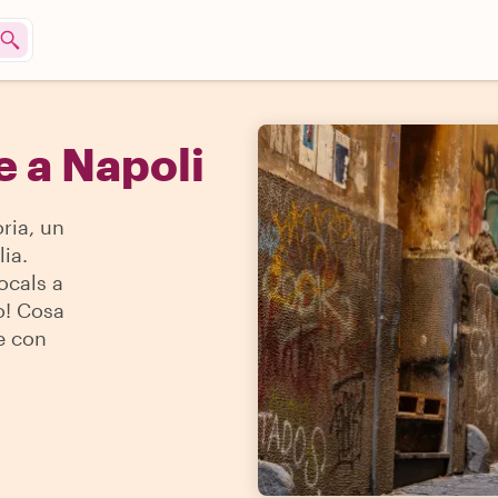
e a Napoli
ria, un
ia.
locals a
o! Cosa
e con