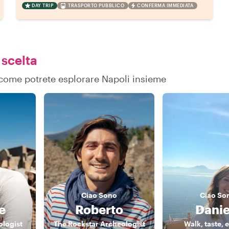
DAY TRIP
TRASPORTO PUBBLICO
CONFERMA IMMEDIATA
 scelta
u come potrete esplorare Napoli insieme
Ciao
Sono
Ciao
So
e
Roberto
Danie
ologist
The Rockstar Archeologist
Walk, taste, 