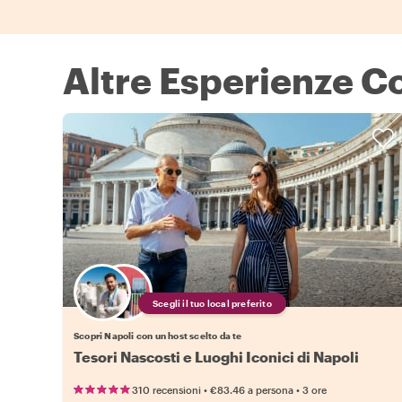
Altre Esperienze Co
Scegli il tuo local preferito
Scopri Napoli con un host scelto da te
Tesori Nascosti e Luoghi Iconici di Napoli
•
•
310 recensioni
€83.46
a persona
3 ore