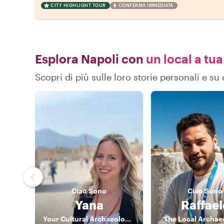
CITY HIGHLIGHT TOUR
CONFERMA IMMEDIATA
Esplora Napoli con
un local a tua
Scopri di più sulle loro storie personali e s
Ciao
Sono
Ciao
Sono
Yana
Raffael
Your Cultural Archaeologist
The Local Archae