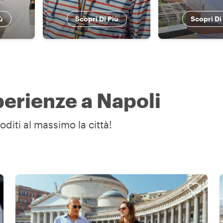
ù
Scopri Di Più
Scopri Di
sperienze a Napoli
oditi al massimo la città!