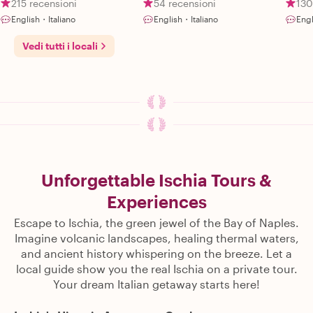
215 recensioni
54 recensioni
130
English・Italiano
English・Italiano
Engl
Vedi tutti i locali
Unforgettable Ischia Tours &
Experiences
Escape to Ischia, the green jewel of the Bay of Naples.
Imagine volcanic landscapes, healing thermal waters,
and ancient history whispering on the breeze. Let a
local guide show you the real Ischia on a private tour.
Your dream Italian getaway starts here!