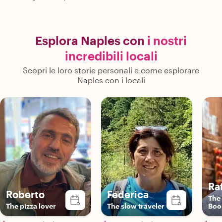
Esplora Naples con
i nostri
incredibili locali
Scopri le loro storie personali e come esplorare
Naples con i locali
Ra
Roberto
Federica
The 
The pizza lover
The slow traveler
Bo