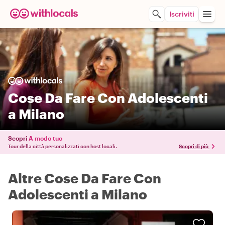
Iscriviti
Cose Da Fare Con Adolescenti
a Milano
Scopri
A modo tuo
Tour della città personalizzati con host locali.
Scopri di più
Altre Cose Da Fare Con
Adolescenti a Milano