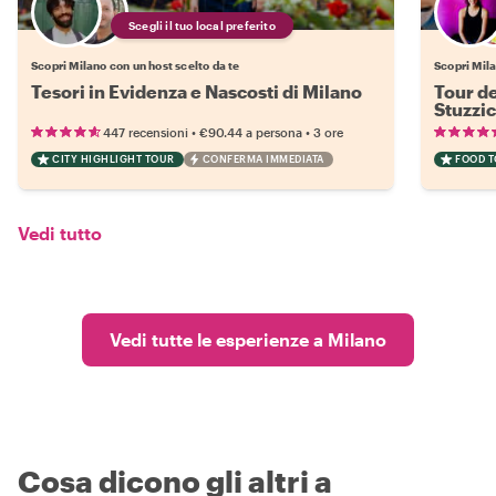
Scegli il tuo local preferito
Scopri Milano con un host scelto da te
Scopri Mila
Tesori in Evidenza e Nascosti di Milano
Tour de
Stuzzic
•
•
447 recensioni
€90.44
a persona
3 ore
CITY HIGHLIGHT TOUR
CONFERMA IMMEDIATA
FOOD 
Vedi tutto
Vedi tutte le esperienze a Milano
Cosa dicono gli altri a