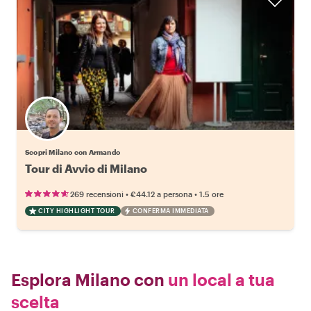
Scopri Milano con Armando
Tour di Avvio di Milano
•
•
269 recensioni
€44.12
a persona
1.5 ore
CITY HIGHLIGHT TOUR
CONFERMA IMMEDIATA
Esplora Milano con
un local a tua
scelta