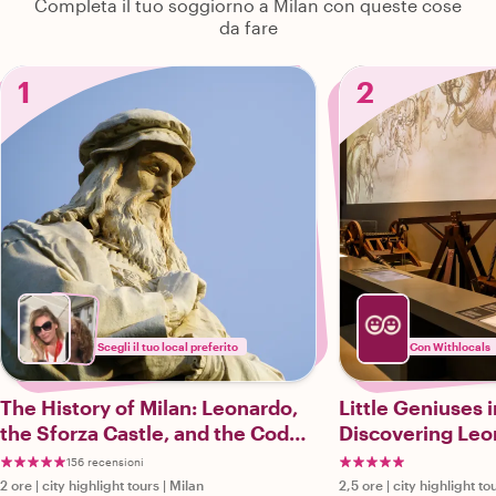
Completa il tuo soggiorno a Milan con queste cose
da fare
1
2
Scegli il tuo local preferito
Con Withlocals
The History of Milan: Leonardo,
Little Geniuses i
the Sforza Castle, and the Codex
Discovering Leo
Atlanticus
156 recensioni
2 ore
|
city highlight tours
|
Milan
2,5 ore
|
city highlight to