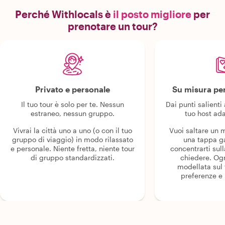
Perché Withlocals è
il posto migliore
per
prenotare un tour?
Privato e personale
Su misura per
Il tuo tour è solo per te. Nessun
Dai punti salienti 
estraneo, nessun gruppo.
tuo host ada
Vivrai la città uno a uno (o con il tuo
Vuoi saltare un
gruppo di viaggio) in modo rilassato
una tappa g
e personale. Niente fretta, niente tour
concentrarti sull
di gruppo standardizzati.
chiedere. Og
modellata sul 
preferenze e i