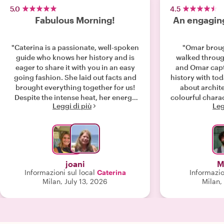
5.0
4.5
Fabulous Morning!
An engagin
"Caterina is a passionate, well-spoken
"Omar brough
guide who knows her history and is
walked through
eager to share it with you in an easy
and Omar captu
going fashion. She laid out facts and
history with tod
brought everything together for us!
about archite
Despite the intense heat, her energy
colourful charac
Leggi di più
Leg
and smiles made for a wonderful
morning together! I would highly
recommend her!"
joani
M
Informazioni sul local
Caterina
Informazio
Milan, July 13, 2026
Milan,