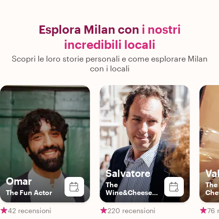
Esplora Milan con
i nostri
incredibili locali
Scopri le loro storie personali e come esplorare Milan
con i locali
Salvatore
Va
Omar
The
The
The Fun Actor
Wine&Cheese
Che
Expert
42 recensioni
220 recensioni
76 