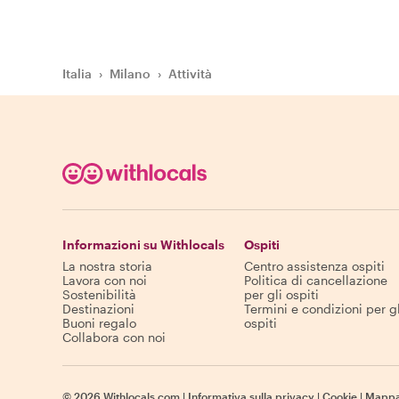
Italia
›
Milano
›
Attività
Informazioni su Withlocals
Ospiti
La nostra storia
Centro assistenza ospiti
Lavora con noi
Politica di cancellazione
Sostenibilità
per gli ospiti
Destinazioni
Termini e condizioni per gl
Buoni regalo
ospiti
Collabora con noi
©
2026
Withlocals.com
|
Informativa sulla privacy
|
Cookie
|
Mappa 