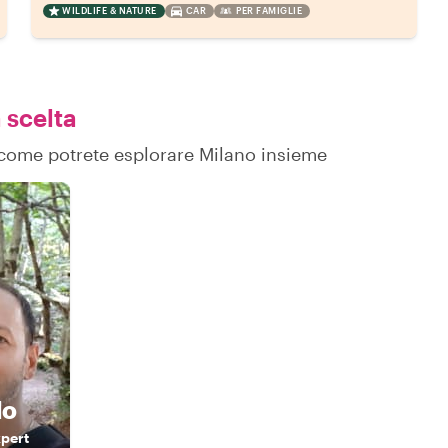
WILDLIFE & NATURE
CAR
PER FAMIGLIE
 scelta
u come potrete esplorare Milano insieme
do
xpert