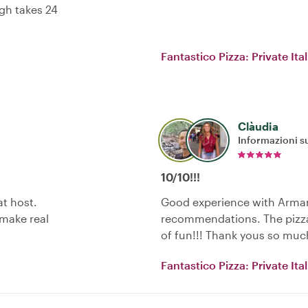
gh takes 24
Fantastico Pizza: Private It
Clàudia
Informazioni su
10/10!!!
t host.
Good experience with Arman
 make real
recommendations. The pizza
of fun!!! Thank yous so muc
Fantastico Pizza: Private It