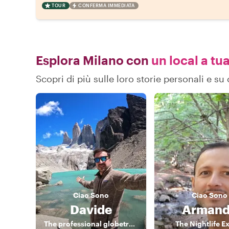
TOUR
CONFERMA IMMEDIATA
Esplora Milano con
un local a tua
Scopri di più sulle loro storie personali e s
Ciao
Sono
Ciao
Sono
Davide
Arman
The professional globetrotter
The Nightlife E