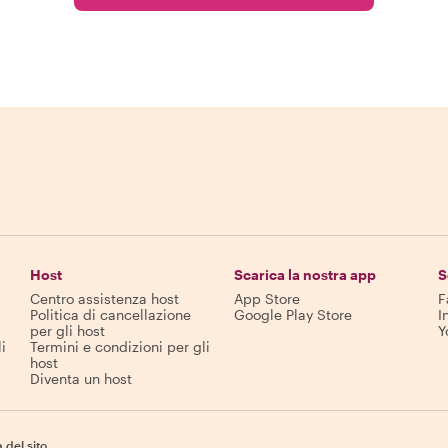
Host
Scarica la nostra app
S
Centro assistenza host
App Store
F
Politica di cancellazione
Google Play Store
I
per gli host
Y
i
Termini e condizioni per gli
host
Diventa un host
del sito