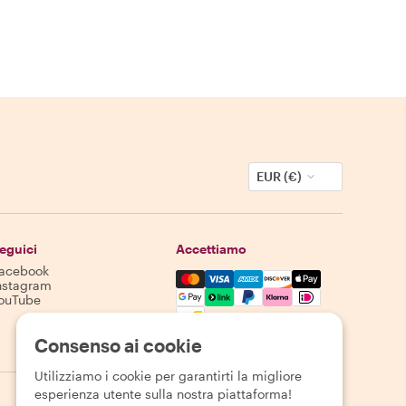
EUR (€)
eguici
Accettiamo
acebook
Mastercard, Visa, Amex, Discover,
nstagram
ouTube
La disponibilità varia in base alla destinazione
Consenso ai cookie
Utilizziamo i cookie per garantirti la migliore
esperienza utente sulla nostra piattaforma!