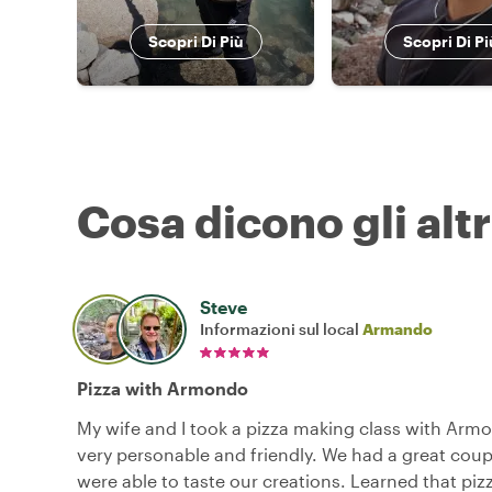
Scopri Di Più
Scopri Di Pi
Cosa dicono gli altr
Steve
Informazioni sul local
Armando
Pizza with Armondo
My wife and I took a pizza making class with Arm
very personable and friendly. We had a great cou
were able to taste our creations. Learned that pi