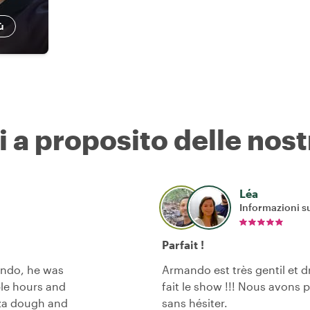
ù
i a proposito delle nost
Léa
Informazioni su
Parfait !
ondo, he was
Armando est très gentil et dr
ple hours and
fait le show !!! Nous avons 
zza dough and
sans hésiter.