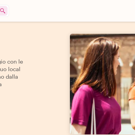
io con le
tuo local
no dalla
a