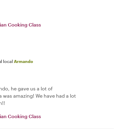
alian Cooking Class
l local
Armando
do, he gave us a lot of
 was amazing! We have had a lot
h!!
alian Cooking Class