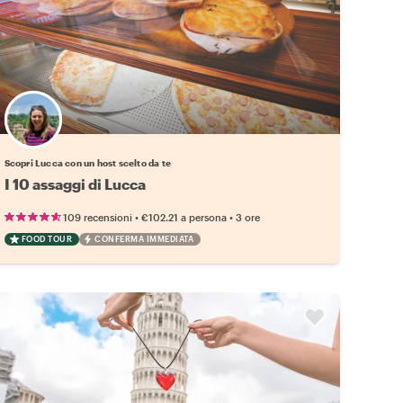
Scegli il tuo local preferito
Scopri Lucca con un host scelto da te
I 10 assaggi di Lucca
•
•
109 recensioni
€102.21
a persona
3 ore
FOOD TOUR
CONFERMA IMMEDIATA