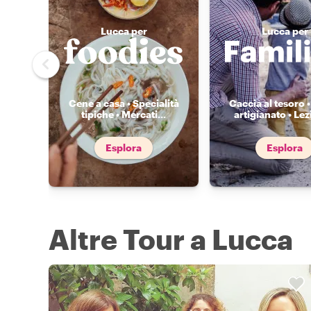
Lucca per
Lucca per
Cene a casa • Specialità
Caccia al tesoro •
tipiche • Mercati
...
artigianato • Lez
Esplora
Esplora
Altre Tour a Lucca