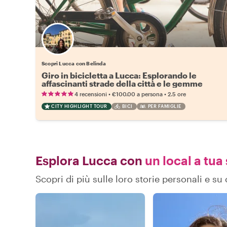
Scopri Lucca con Belinda
Giro in bicicletta a Lucca: Esplorando le
affascinanti strade della città e le gemme
nascoste
•
•
4 recensioni
€100.00
a persona
2.5 ore
CITY HIGHLIGHT TOUR
BICI
PER FAMIGLIE
Esplora Lucca con
un local a tua
Scopri di più sulle loro storie personali e 