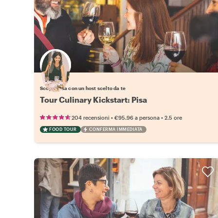
Scegli il tuo local preferito
Scopri Pisa con un host scelto da te
Tour Culinary Kickstart: Pisa
•
•
204 recensioni
€95.96
a persona
2.5 ore
FOOD TOUR
CONFERMA IMMEDIATA