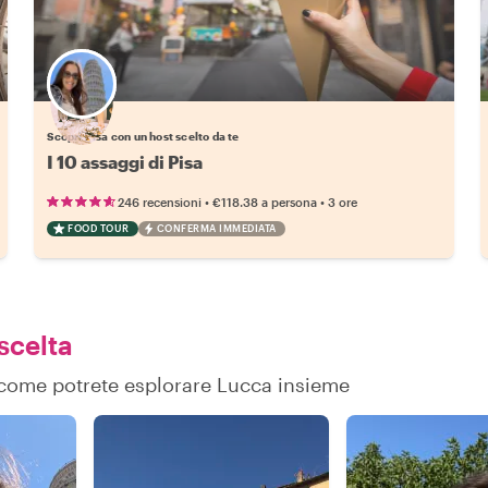
Scegli il tuo local preferito
Scopri Pisa con un host scelto da te
I 10 assaggi di Pisa
•
•
246 recensioni
€118.38
a persona
3 ore
FOOD TOUR
CONFERMA IMMEDIATA
 scelta
su come potrete esplorare Lucca insieme