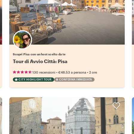
Scegli il tuo local preferito
Scopri Pisa con un host scelto da te
Tour di Avvio Città: Pisa
•
•
130 recensioni
€48.53
a persona
2 ore
CITY HIGHLIGHT TOUR
CONFERMA IMMEDIATA