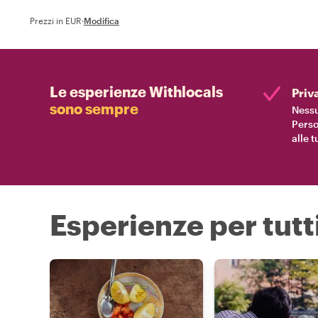
Prezzi in EUR
·
Modifica
Le esperienze Withlocals
Priv
sono sempre
Nessu
Perso
alle 
Esperienze per tutti