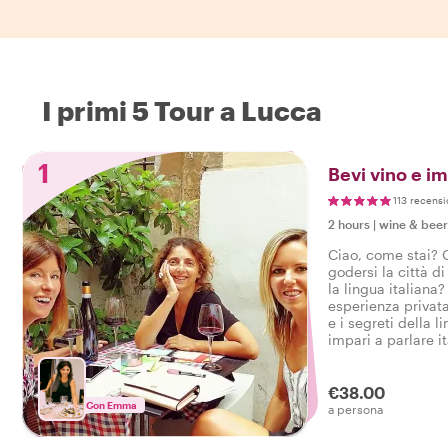
I primi 5 Tour a Lucca
1
Bevi vino e im
113 recensi
2 hours
|
wine & beer
Ciao, come stai? 
godersi la città 
la lingua italiana
esperienza privata,
e i segreti della l
impari a parlare i
goderti un bicchie
tuo lavoro!
€38.00
Con Emma
a persona