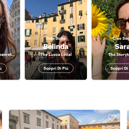
Ciao
Sono
Ciao
So
Belinda
Sar
Stories, sarcasm & secrets of Tuscany
The Lucca Local
The Storyt
ù
Scopri Di Più
Scopri Di