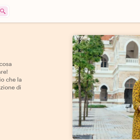
 cosa
re!
io che la
ezione di