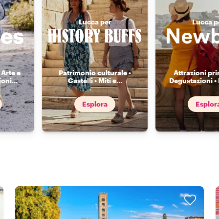
Lucca per
Lucca p
 Arte e
Patrimonio culturale •
Attrazioni prin
ioni
...
Castelli • Miti e
...
Degustazioni •
Esplora
Esplor