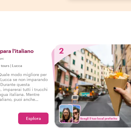
2
para l'italiano
oni
 tours
|
Lucca
Quale modo migliore per
di Lucca se non imparando
? Durante questa
 imparerai tutti i trucchi
ingua italiana. Mentre
taliano, puoi anche
re di vino italiano dopo il
Esplora
Scegli il tuo local preferito