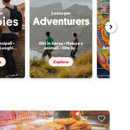
er
Lucca per
Lucca
cipali •
Giri in barca • Natura e
Gallerie • S
 Luoghi
...
animali • Gite in
...
Architettura •
a
Esplora
Espl