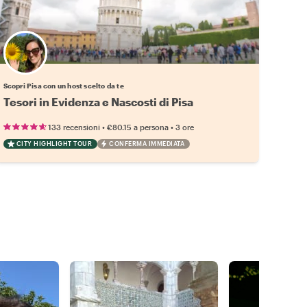
Scegli il tuo local preferito
Scopri Pisa con un host scelto da te
Tesori in Evidenza e Nascosti di Pisa
•
•
133 recensioni
€80.15
a persona
3 ore
CITY HIGHLIGHT TOUR
CONFERMA IMMEDIATA