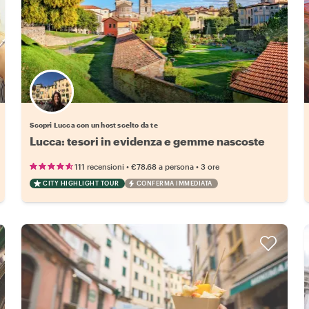
Scegli il tuo local preferito
Scopri Lucca con un host scelto da te
Lucca: tesori in evidenza e gemme nascoste
•
•
111 recensioni
€78.68
a persona
3 ore
CITY HIGHLIGHT TOUR
CONFERMA IMMEDIATA