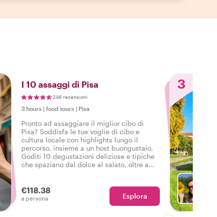
3
I 10 assaggi di Pisa
246 recensioni
3 hours
|
food tours
|
Pisa
Pronto ad assaggiare il miglior cibo di
Pisa? Soddisfa le tue voglie di cibo e
cultura locale con highlights lungo il
percorso, insieme a un host buongustaio.
Goditi 10 degustazioni deliziose e tipiche
che spaziano dal dolce al salato, oltre a
bevande in un gustoso tour gastronomico a
Pisa.
€118.38
Esplora
Sc
a persona