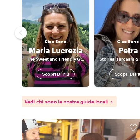
Ciao
Sono
Ciao
Sono
Maria Lucrezia
Petra
The Sweet and Friendly Guide
Scopri Di Più
Scopri Di Pi
Vedi chi sono le nostre guide locali