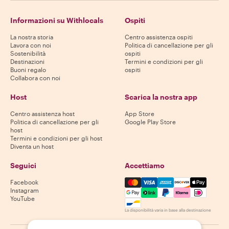
Informazioni su Withlocals
Ospiti
La nostra storia
Centro assistenza ospiti
Lavora con noi
Politica di cancellazione per gli
Sostenibilità
ospiti
Destinazioni
Termini e condizioni per gli
Buoni regalo
ospiti
Collabora con noi
Host
Scarica la nostra app
Centro assistenza host
App Store
Politica di cancellazione per gli
Google Play Store
host
Termini e condizioni per gli host
Diventa un host
Seguici
Accettiamo
Mastercard, Visa, Amex, Di
Facebook
Instagram
YouTube
La disponibilità varia in base alla destinazione