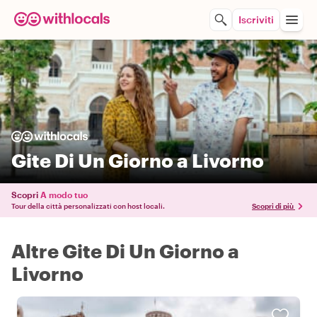
Iscriviti
Gite Di Un Giorno a Livorno
Scopri
A modo tuo
Tour della città personalizzati con host locali.
Scopri di più
Altre Gite Di Un Giorno a
Livorno