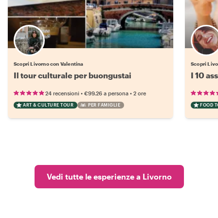
Scopri Livorno con Valentina
Scopri Livo
Il tour culturale per buongustai
I 10 as
•
•
24 recensioni
€99.26
a persona
2 ore
ART & CULTURE TOUR
PER FAMIGLIE
FOOD 
Vedi tutte le esperienze a Livorno