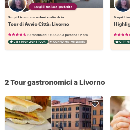
Scegli il tuo local preferito
Scopri Livorno con un host scelto da te
Scopri Liv
Tour di Avvio Città: Livorno
Highlig
•
•
10 recensioni
€48.53
a persona
2 ore
CITY HIGHLIGHT TOUR
CONFERMA IMMEDIATA
CITY H
2 Tour gastronomici a Livorno