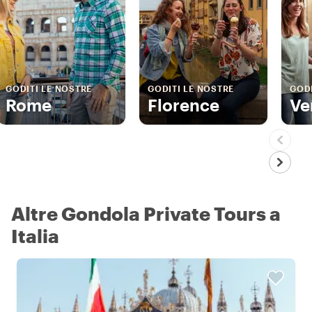
GODITI LE NOSTRE
GODITI LE NOSTRE
GODI
Rome
Florence
Ve
Altre Gondola Private Tours a
Italia