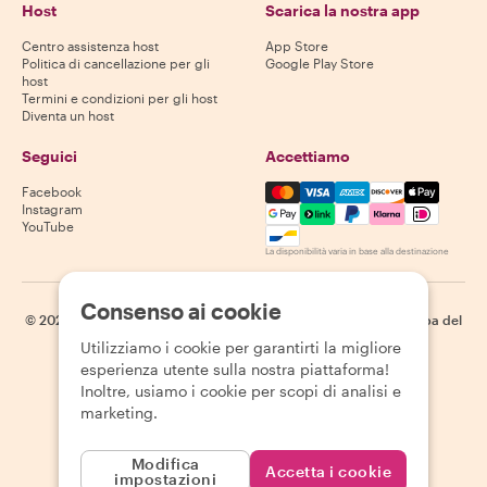
Host
Scarica la nostra app
Centro assistenza host
App Store
Politica di cancellazione per gli
Google Play Store
host
Termini e condizioni per gli host
Diventa un host
Seguici
Accettiamo
Mastercard, Visa, Amex, Di
Facebook
Instagram
YouTube
La disponibilità varia in base alla destinazione
Consenso ai cookie
©
2026
Withlocals.com
|
Informativa sulla privacy
|
Cookie
|
Mappa del
sito
Utilizziamo i cookie per garantirti la migliore
esperienza utente sulla nostra piattaforma!
Inoltre, usiamo i cookie per scopi di analisi e
marketing.
Modifica
Accetta i cookie
impostazioni