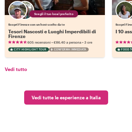
Scegli il tuo local preferito
Scopri Firenze con un host scelto da te
Scopri Fire
Tesori Nascosti e Luoghi Imperdibili di
I 10 as
Firenze
•
•
605 recensioni
€86.40
a persona
3 ore
CITY HIGHLIGHT TOUR
CONFERMA IMMEDIATA
FOOD 
Vedi tutto
Vedi tutte le esperienze a Italia