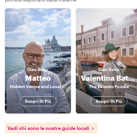
Ciao
Sono
Ciao
Sono
Matteo
Valentina Battocchio
Hidden Venice and Local Stories
The Eclectic Foodie
Scopri Di Più
Scopri Di Più
Vedi chi sono le nostre guide locali