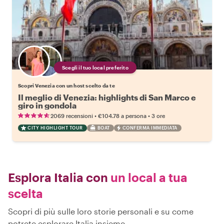
Scegli il tuo local preferito
Scopri Venezia con un host scelto da te
Il meglio di Venezia: highlights di San Marco e
giro in gondola
•
•
2069 recensioni
€104.78
a persona
3 ore
CITY HIGHLIGHT TOUR
BOAT
CONFERMA IMMEDIATA
Esplora Italia con
un local a tua
scelta
Scopri di più sulle loro storie personali e su come
potrete esplorare Italia insieme