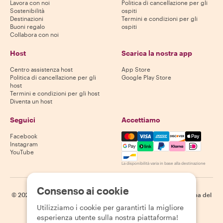
Lavora con noi
Politica di cancellazione per gli
Sostenibilità
ospiti
Destinazioni
Termini e condizioni per gli
Buoni regalo
ospiti
Collabora con noi
Host
Scarica la nostra app
Centro assistenza host
App Store
Politica di cancellazione per gli
Google Play Store
host
Termini e condizioni per gli host
Diventa un host
Seguici
Accettiamo
Mastercard, Visa, Amex, Di
Facebook
Instagram
YouTube
La disponibilità varia in base alla destinazione
Consenso ai cookie
©
2026
Withlocals.com
|
Informativa sulla privacy
|
Cookie
|
Mappa del
sito
Utilizziamo i cookie per garantirti la migliore
esperienza utente sulla nostra piattaforma!