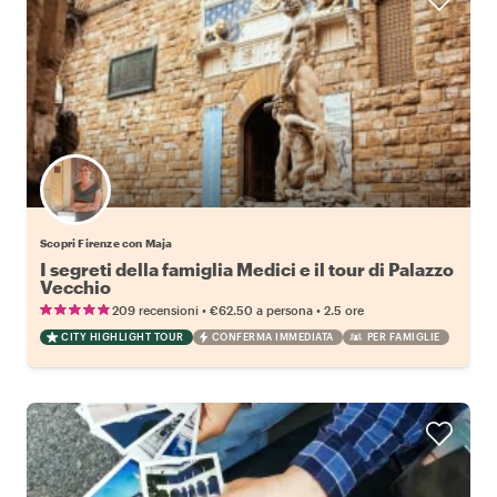
Scopri Firenze con Maja
I segreti della famiglia Medici e il tour di Palazzo
Vecchio
•
•
209 recensioni
€62.50
a persona
2.5 ore
CITY HIGHLIGHT TOUR
CONFERMA IMMEDIATA
PER FAMIGLIE