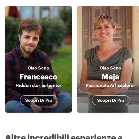
Ciao
Sono
Ciao
Sono
Francesco
Maja
Hidden stories hunter
Passionate Art Explorer
Scopri Di Più
Scopri Di Più
Altre incredibili esperienze a