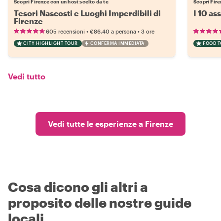
Scopri Firenze con un host scelto da te
Scopri Fire
Tesori Nascosti e Luoghi Imperdibili di
I 10 as
Firenze
•
•
605 recensioni
€86.40
a persona
3 ore
CITY HIGHLIGHT TOUR
CONFERMA IMMEDIATA
FOOD 
Vedi tutto
Vedi tutte le esperienze a Firenze
Cosa dicono gli altri a
proposito delle nostre guide
locali