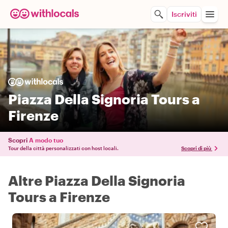
Iscriviti
Piazza Della Signoria Tours a
Firenze
Scopri
A modo tuo
Tour della città personalizzati con host locali.
Scopri di più
Altre Piazza Della Signoria
Tours a Firenze