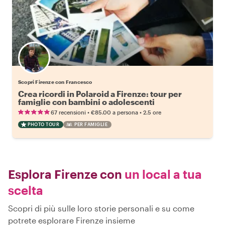
Scopri Firenze con Francesco
Crea ricordi in Polaroid a Firenze: tour per
famiglie con bambini o adolescenti
•
•
67 recensioni
€85.00
a persona
2.5 ore
PHOTO TOUR
PER FAMIGLIE
Esplora Firenze con
un local a tua
scelta
Scopri di più sulle loro storie personali e su come
potrete esplorare Firenze insieme