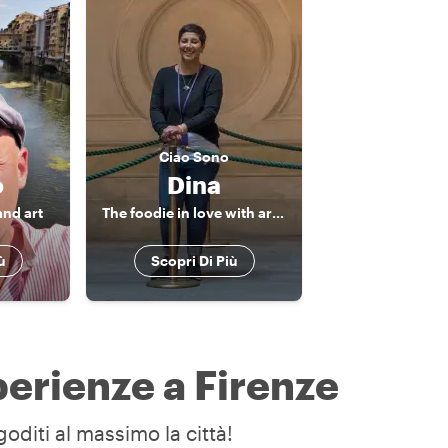
Ciao
Sono
o
Dina
and art
The foodie in love with art and history!
ù
Scopri Di Più
perienze a Firenze
goditi al massimo la città!