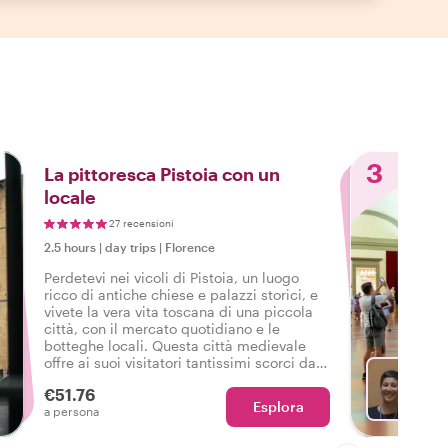
3
La pittoresca Pistoia con un
locale
27 recensioni
2.5 hours
|
day trips
|
Florence
Perdetevi nei vicoli di Pistoia, un luogo
ricco di antiche chiese e palazzi storici, e
vivete la vera vita toscana di una piccola
città, con il mercato quotidiano e le
botteghe locali. Questa città medievale
offre ai suoi visitatori tantissimi scorci da
cartolina e voglio mostrarveli io!
€51.76
Esplora
Con Di
a persona