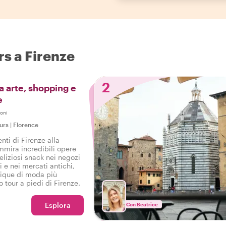
rs a Firenze
2
ra arte, shopping e
e
oni
urs
|
Florence
enti di Firenze alla
mmira incredibili opere
eliziosi snack nei negozi
i e nei mercati antichi,
tique di moda più
o tour a piedi di Firenze.
Esplora
Con Beatrice