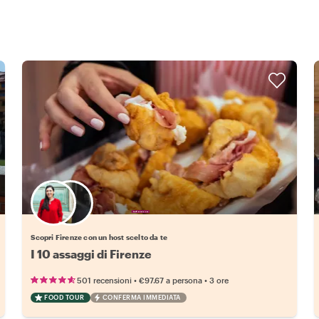
Scegli il tuo local preferito
Scopri Firenze con un host scelto da te
I 10 assaggi di Firenze
•
•
501 recensioni
€97.67
a persona
3 ore
FOOD TOUR
CONFERMA IMMEDIATA