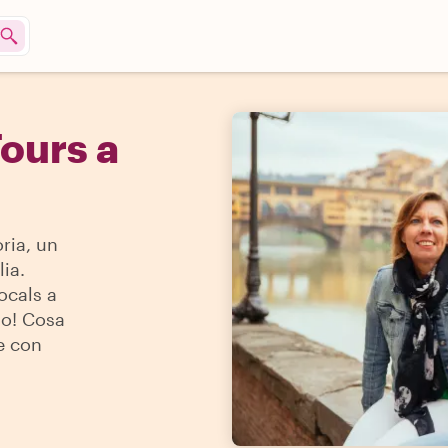
ours a
ria, un
ia.
locals a
do! Cosa
e con