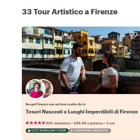
33 Tour Artistico a Firenze
Scegli il tuo local preferito
Scopri Firenze con un host scelto da te
Tesori Nascosti e Luoghi Imperdibili di Firenze
•
•
605 recensioni
€86.40
a persona
3 ore
CITY HIGHLIGHT TOUR
CONFERMA IMMEDIATA