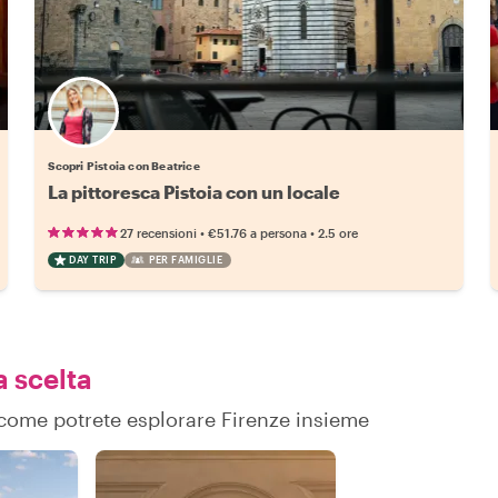
Scopri Pistoia con Beatrice
La pittoresca Pistoia con un locale
•
•
27 recensioni
€51.76
a persona
2.5 ore
DAY TRIP
PER FAMIGLIE
a scelta
u come potrete esplorare Firenze insieme