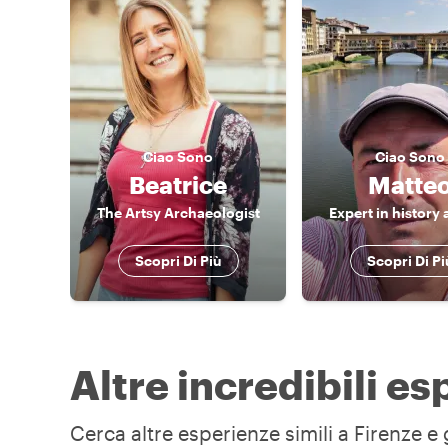
Ciao
Sono
Ciao
Sono
Beatrice
Matte
The Artsy Archaeologist
Expert in history 
Scopri Di Più
Scopri Di Pi
Altre incredibili es
Cerca altre esperienze simili a Firenze e 