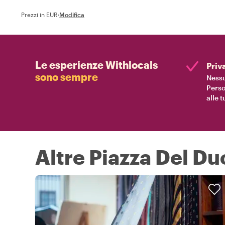
Prezzi in EUR
·
Modifica
Le esperienze Withlocals
Priv
sono sempre
Nessu
Perso
alle 
Altre Piazza Del D