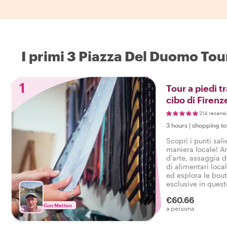
I primi 3 Piazza Del Duomo Tou
1
Tour a piedi t
cibo di Firenz
214 recensi
3 hours
|
shopping to
Scopri i punti sali
maniera locale! A
d'arte, assaggia d
di alimentari local
ed esplora le bou
esclusive in quest
€60.66
Con Matteo
a persona