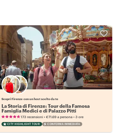
Scegli il tuo local preferito
Scopri Firenze con un host scelto da te
La Storia di Firenze: Tour della Famosa
Famiglia Medici e di Palazzo Pitti
•
•
173 recensioni
€71.69
a persona
3 ore
CITY HIGHLIGHT TOUR
CONFERMA IMMEDIATA