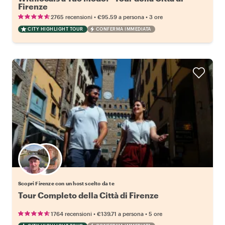
Firenze
•
•
2765 recensioni
€95.59
a persona
3 ore
CITY HIGHLIGHT TOUR
CONFERMA IMMEDIATA
Scegli il tuo local preferito
Scopri Firenze con un host scelto da te
Tour Completo della Città di Firenze
•
•
1764 recensioni
€139.71
a persona
5 ore