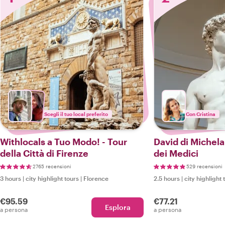
Scegli il tuo local preferito
Con Cristina
Withlocals a Tuo Modo! - Tour
David di Michel
della Città di Firenze
dei Medici
2765 recensioni
529 recensioni
3 hours
|
city highlight tours
|
Florence
2.5 hours
|
city highlight 
€95.59
€77.21
Esplora
a persona
a persona