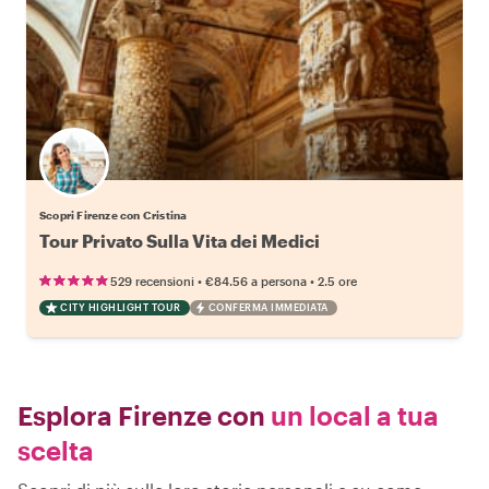
Scopri Firenze con Cristina
Tour Privato Sulla Vita dei Medici
•
•
529 recensioni
€84.56
a persona
2.5 ore
CITY HIGHLIGHT TOUR
CONFERMA IMMEDIATA
Esplora Firenze con
un local a tua
scelta