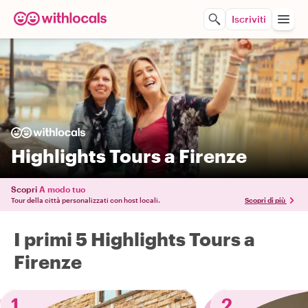
Iscriviti
Highlights Tours a Firenze
Scopri
A modo tuo
Tour della città personalizzati con host locali.
Scopri di più
I primi 5 Highlights Tours a
Firenze
1
2