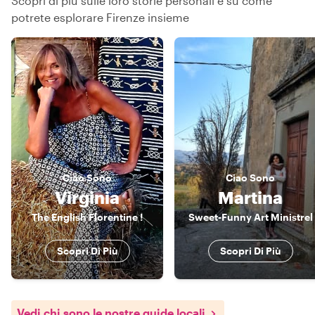
Scopri di più sulle loro storie personali e su come
potrete esplorare Firenze insieme
Ciao
Sono
Ciao
Sono
Virginia
Martina
The English Florentine !
Sweet-Funny Art Ministrel
Scopri Di Più
Scopri Di Più
Vedi chi sono le nostre guide locali