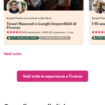
Scegli il tuo local preferito
Scopri Firenze con un host scelto da te
Scopri Fire
Tesori Nascosti e Luoghi Imperdibili di
I 10 as
Firenze
•
•
605 recensioni
€86.40
a persona
3 ore
CITY HIGHLIGHT TOUR
CONFERMA IMMEDIATA
FOOD 
Vedi tutto
Vedi tutte le esperienze a Firenze