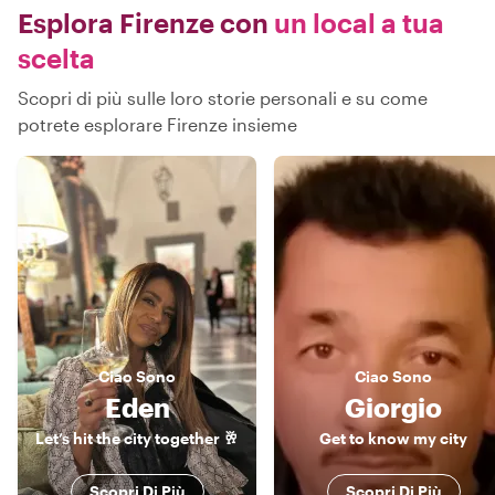
Esplora Firenze con
un local a tua
scelta
Scopri di più sulle loro storie personali e su come
potrete esplorare Firenze insieme
Ciao
Sono
Ciao
Sono
Eden
Giorgio
Let’s hit the city together 🥂
Get to know my city
Scopri Di Più
Scopri Di Più