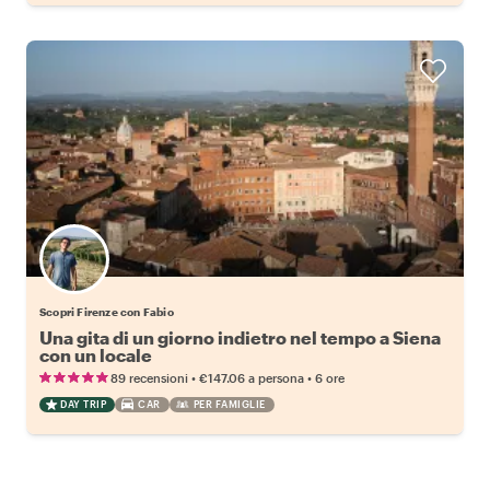
Scopri Firenze con Fabio
Una gita di un giorno indietro nel tempo a Siena
con un locale
•
•
89 recensioni
€147.06
a persona
6 ore
DAY TRIP
CAR
PER FAMIGLIE