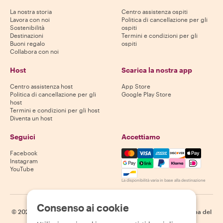
La nostra storia
Centro assistenza ospiti
Lavora con noi
Politica di cancellazione per gli
Sostenibilità
ospiti
Destinazioni
Termini e condizioni per gli
Buoni regalo
ospiti
Collabora con noi
Host
Scarica la nostra app
Centro assistenza host
App Store
Politica di cancellazione per gli
Google Play Store
host
Termini e condizioni per gli host
Diventa un host
Seguici
Accettiamo
Mastercard, Visa, Amex, Di
Facebook
Instagram
YouTube
La disponibilità varia in base alla destinazione
Consenso ai cookie
©
2026
Withlocals.com
|
Informativa sulla privacy
|
Cookie
|
Mappa del
sito