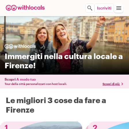
Iscriviti
Immergiti nella cultura locale a
Firenze!
Scopri
A modo tuo
Tour della città personalizzati con host locali.
Scopri di più
Le migliori 3 cose da fare a
Firenze
1
2