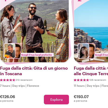
Scegli il tuo local preferito
Scegli il tu
Fuga dalla città: Gita di un giorno
Fuga dalla città:
in Toscana
alle Cinque Terr
213 recensioni
126 recensioni
7 hours
|
Day trips
|
Florence
11 hours
|
Day trips
|
Flor
€126.06
€193.07
Esplora
a persona
a persona