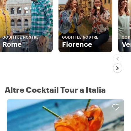
GODITI LE NOSTRE
GODITI LE NOSTRE
GODI
Rome
Florence
Ve
Altre Cocktail Tour a Italia