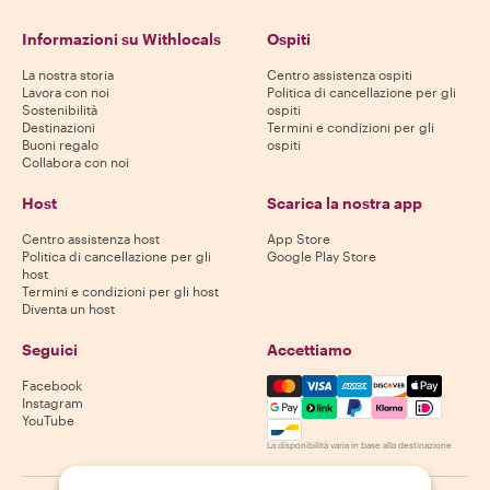
Informazioni su Withlocals
Ospiti
La nostra storia
Centro assistenza ospiti
Lavora con noi
Politica di cancellazione per gli
Sostenibilità
ospiti
Destinazioni
Termini e condizioni per gli
Buoni regalo
ospiti
Collabora con noi
Host
Scarica la nostra app
Centro assistenza host
App Store
Politica di cancellazione per gli
Google Play Store
host
Termini e condizioni per gli host
Diventa un host
Seguici
Accettiamo
Mastercard, Visa, Amex, Di
Facebook
Instagram
YouTube
La disponibilità varia in base alla destinazione