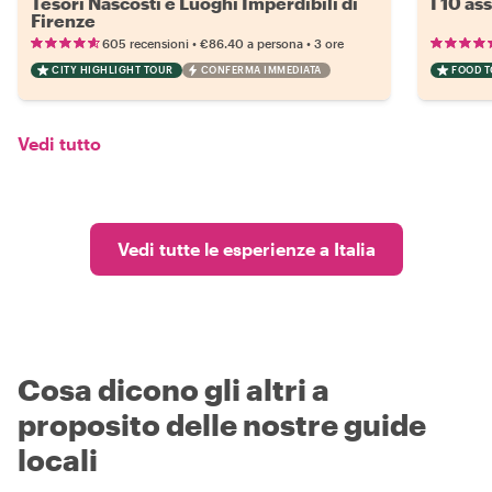
Tesori Nascosti e Luoghi Imperdibili di
I 10 as
Firenze
•
•
605 recensioni
€86.40
a persona
3 ore
CITY HIGHLIGHT TOUR
CONFERMA IMMEDIATA
FOOD 
Vedi tutto
Vedi tutte le esperienze a Italia
Cosa dicono gli altri a
proposito delle nostre guide
locali