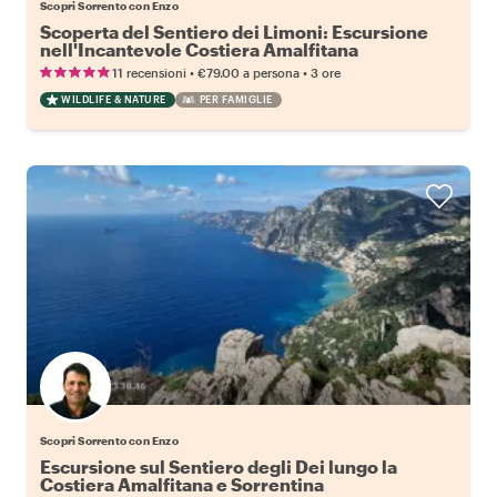
Scopri Sorrento con Enzo
Scoperta del Sentiero dei Limoni: Escursione
nell'Incantevole Costiera Amalfitana
•
•
11 recensioni
€79.00
a persona
3 ore
WILDLIFE & NATURE
PER FAMIGLIE
Scopri Sorrento con Enzo
Escursione sul Sentiero degli Dei lungo la
Costiera Amalfitana e Sorrentina