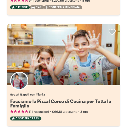
•
•
94 recensioni
€220.59
a persona
8 ore
DAY TRIP
CAR
CONFERMA IMMEDIATA
Scopri Napoli con Ylenia
Facciamo la Pizza! Corso di Cucina per Tutta la
Famiglia
•
•
111 recensioni
€66.18
a persona
3 ore
COOKING CLASS