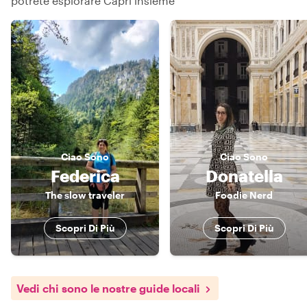
potrete esplorare Capri insieme
Ciao
Sono
Ciao
Sono
Federica
Donatella
The slow traveler
Foodie Nerd
Scopri Di Più
Scopri Di Più
Vedi chi sono le nostre guide locali