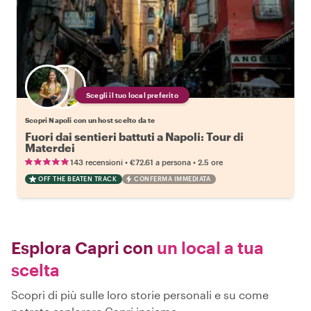
Scegli il tuo local preferito
Scopri Napoli con un host scelto da te
Fuori dai sentieri battuti a Napoli: Tour di
Materdei
•
•
143 recensioni
€72.61
a persona
2.5 ore
OFF THE BEATEN TRACK
CONFERMA IMMEDIATA
Esplora Capri con
un local a tua
scelta
Scopri di più sulle loro storie personali e su come