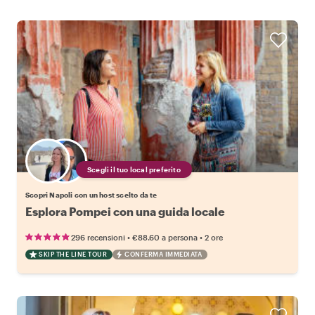
Scegli il tuo local preferito
Scopri Napoli con un host scelto da te
Esplora Pompei con una guida locale
•
•
296 recensioni
€88.60
a persona
2 ore
SKIP THE LINE TOUR
CONFERMA IMMEDIATA