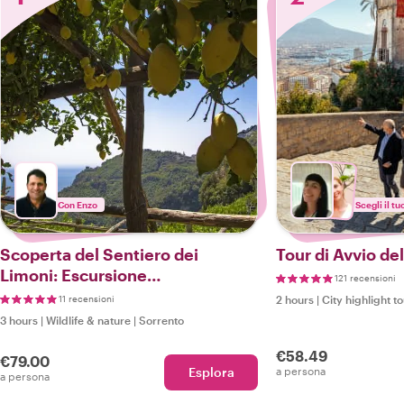
Con Enzo
Scegli il tu
Scoperta del Sentiero dei
Tour di Avvio del
Limoni: Escursione
121 recensioni
nell'Incantevole Costiera
11 recensioni
2 hours
|
City highlight t
Amalfitana
3 hours
|
Wildlife & nature
|
Sorrento
€58.49
€79.00
Esplora
a persona
a persona