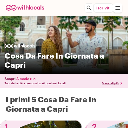
Iscriviti
Cosa Da Fare In Giornata a
Capri
Scopri
A modo tuo
Tour della città personalizzati con host locali.
Scopri di più
I primi 5 Cosa Da Fare In
Giornata a Capri
1
2