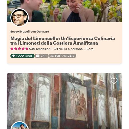
Scopri Napoli con Gennaro
Magia del Limoncello: Un'Esperienza Culinaria
tra i Limoneti della Costiera Amalfitana
•
•
549 recensioni
€170.00
a persona
6 ore
FOOD TOUR
CAR
PER FAMIGLIE