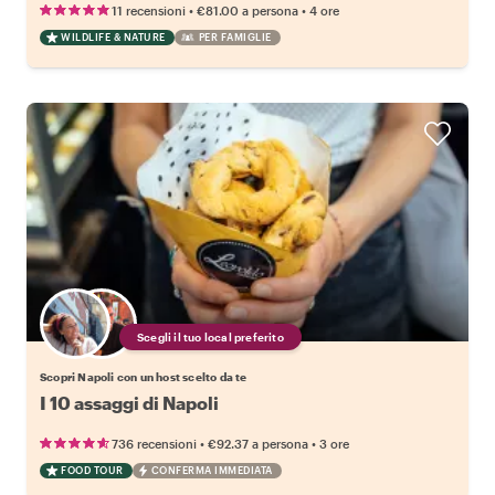
•
•
11 recensioni
€81.00
a persona
4 ore
WILDLIFE & NATURE
PER FAMIGLIE
Scegli il tuo local preferito
Scopri Napoli con un host scelto da te
I 10 assaggi di Napoli
•
•
736 recensioni
€92.37
a persona
3 ore
FOOD TOUR
CONFERMA IMMEDIATA