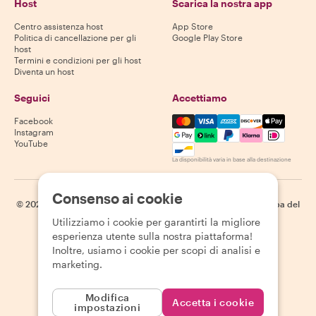
Host
Scarica la nostra app
Centro assistenza host
App Store
Politica di cancellazione per gli
Google Play Store
host
Termini e condizioni per gli host
Diventa un host
Seguici
Accettiamo
Mastercard, Visa, Amex, Di
Facebook
Instagram
YouTube
La disponibilità varia in base alla destinazione
Consenso ai cookie
©
2026
Withlocals.com
|
Informativa sulla privacy
|
Cookie
|
Mappa del
sito
Utilizziamo i cookie per garantirti la migliore
esperienza utente sulla nostra piattaforma!
Inoltre, usiamo i cookie per scopi di analisi e
marketing.
Modifica
Accetta i cookie
impostazioni