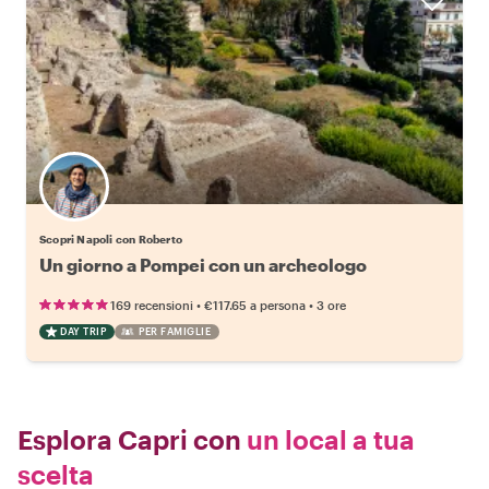
Scopri Napoli con Roberto
Un giorno a Pompei con un archeologo
•
•
169 recensioni
€117.65
a persona
3 ore
DAY TRIP
PER FAMIGLIE
Esplora Capri con
un local a tua
scelta