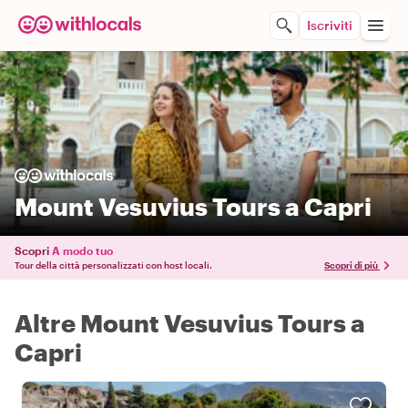
Iscriviti
Mount Vesuvius Tours a Capri
Scopri
A modo tuo
Tour della città personalizzati con host locali.
Scopri di più
Altre Mount Vesuvius Tours a
Capri