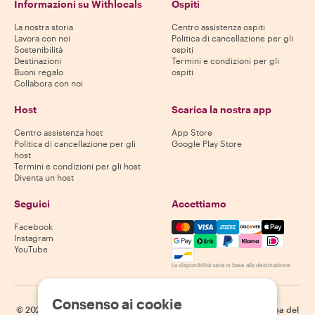
Informazioni su Withlocals
Ospiti
La nostra storia
Centro assistenza ospiti
Lavora con noi
Politica di cancellazione per gli
Sostenibilità
ospiti
Destinazioni
Termini e condizioni per gli
Buoni regalo
ospiti
Collabora con noi
Host
Scarica la nostra app
Centro assistenza host
App Store
Politica di cancellazione per gli
Google Play Store
host
Termini e condizioni per gli host
Diventa un host
Seguici
Accettiamo
Mastercard, Visa, Amex, Di
Facebook
Instagram
YouTube
La disponibilità varia in base alla destinazione
Consenso ai cookie
©
2026
Withlocals.com
|
Informativa sulla privacy
|
Cookie
|
Mappa del