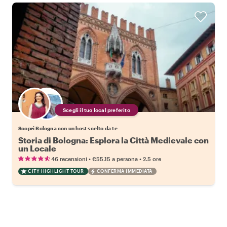
Scegli il tuo local preferito
Scopri Bologna con un host scelto da te
Storia di Bologna: Esplora la Città Medievale con
un Locale
•
•
46 recensioni
€55.15
a persona
2.5 ore
CITY HIGHLIGHT TOUR
CONFERMA IMMEDIATA