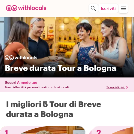
Iscriviti
Breve durata Tour a Bologna
Scopri
A modo tuo
Tour della città personalizzati con host locali.
Scopri di più
I migliori 5 Tour di Breve
durata a Bologna
1
2