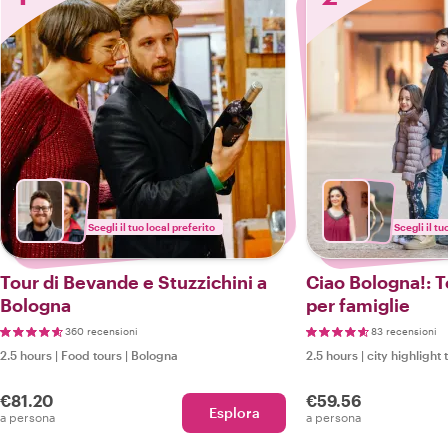
Scegli il tuo local preferito
Scegli il tu
Tour di Bevande e Stuzzichini a
Ciao Bologna!: To
Bologna
per famiglie
360 recensioni
83 recensioni
2.5 hours
|
Food tours
|
Bologna
2.5 hours
|
city highlight 
€81.20
€59.56
Esplora
a persona
a persona