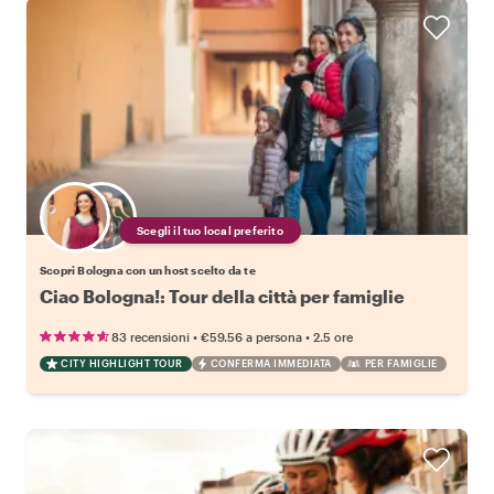
Scegli il tuo local preferito
Scopri Bologna con un host scelto da te
Ciao Bologna!: Tour della città per famiglie
•
•
83 recensioni
€59.56
a persona
2.5 ore
CITY HIGHLIGHT TOUR
CONFERMA IMMEDIATA
PER FAMIGLIE