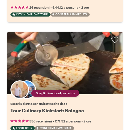
•
•
24 recensioni
€44.12
a persona
2 ore
CITY HIGHLIGHT TOUR
CONFERMA IMMEDIATA
Scegli il tuo local preferito
Scopri Bologna con un host scelto da te
Tour Culinary Kickstart: Bologna
•
•
336 recensioni
€71.32
a persona
2 ore
FOOD TOUR
CONFERMA IMMEDIATA