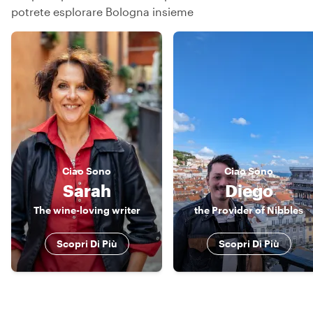
potrete esplorare Bologna insieme
Ciao
Sono
Ciao
Sono
Sarah
Diego
The wine-loving writer
the Provider of Nibbles
Scopri Di Più
Scopri Di Più