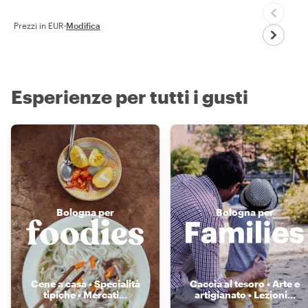
Prezzi in EUR
·
Modifica
Esperienze per tutti i gusti
Bologna per
Bologna per
Cene a casa • Specialità
Caccia al tesoro • Arte e
tipiche • Mercati
...
artigianato • Lezioni
...