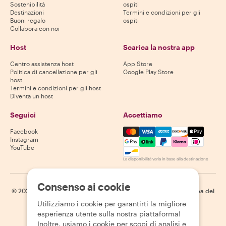
Sostenibilità
ospiti
Destinazioni
Termini e condizioni per gli
Buoni regalo
ospiti
Collabora con noi
Host
Scarica la nostra app
Centro assistenza host
App Store
Politica di cancellazione per gli
Google Play Store
host
Termini e condizioni per gli host
Diventa un host
Seguici
Accettiamo
Mastercard, Visa, Amex, Di
Facebook
Instagram
YouTube
La disponibilità varia in base alla destinazione
Consenso ai cookie
©
2026
Withlocals.com
|
Informativa sulla privacy
|
Cookie
|
Mappa del
sito
Utilizziamo i cookie per garantirti la migliore
esperienza utente sulla nostra piattaforma!
Inoltre, usiamo i cookie per scopi di analisi e