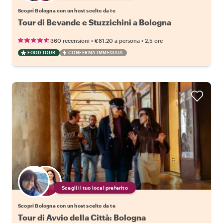
Scopri Bologna con un host scelto da te
Tour di Bevande e Stuzzichini a Bologna
•
•
360 recensioni
€81.20
a persona
2.5 ore
FOOD TOUR
CONFERMA IMMEDIATA
Scegli il tuo local preferito
Scopri Bologna con un host scelto da te
Tour di Avvio della Città: Bologna