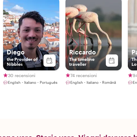
Diego
Riccardo
P
the Provider of
The timeline
Th
Nibbles
traveller
Lo
30 recensioni
74 recensioni
94
English・Italiano・Português
English・Italiano・Română
En