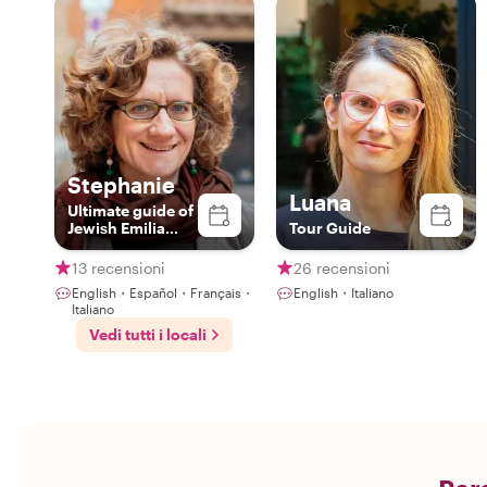
Stephanie
Luana
Ultimate guide of
Jewish Emilia
Tour Guide
Romagna (you
should learn
13 recensioni
26 recensioni
about It!)
English・Español・Français・
English・Italiano
Italiano
Vedi tutti i locali