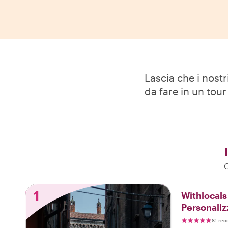
Lascia che i nostr
da fare in un tou
C
1
Withlocals
Personaliz
Bologna
81 rec