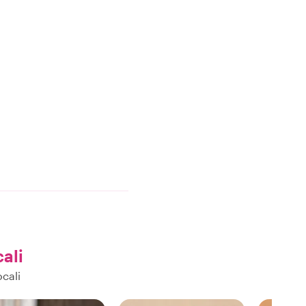
cali
ocali