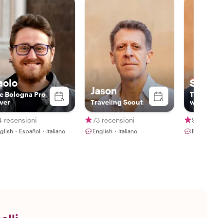
aolo
Sarah
Jason
e Bologna Pro
The win
ver
Traveling Scout
writer
 recensioni
73 recensioni
96 rece
glish・Español・Italiano
English・Italiano
English・I