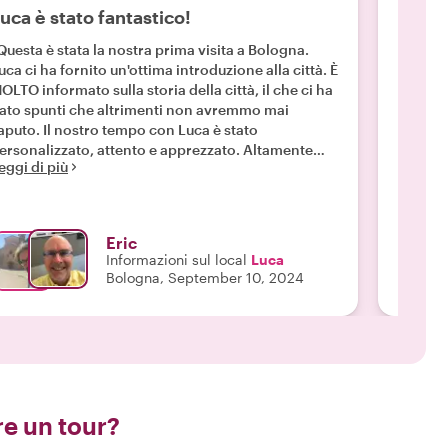
uca è stato fantastico!
Altam
Questa è stata la nostra prima visita a Bologna.
"Luca è
uca ci ha fornito un'ottima introduzione alla città. È
persona
OLTO informato sulla storia della città, il che ci ha
l'esper
ato spunti che altrimenti non avremmo mai
conosc
aputo. Il nostro tempo con Luca è stato
Ci ha m
ersonalizzato, attento e apprezzato. Altamente
aree fu
eggi di più
Leggi d
accomandato. "
assaggi
il bar 
suggeri
che sar
Eric
stai p
Informazioni sul local
Luca
prenota
Bologna, September 10, 2024
e un tour?