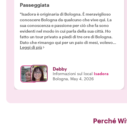
Passeggiata
"Isadora è originaria di Bologna. È meraviglioso
conoscere Bologna da qualcuno che vive qui. La
sua conoscenza e passione per ciò che fa sono
evidenti nel modo in cui parla della sua città. Ho
fatto un tour privato a piedi di tre ore di Bologna.
Dato che rimango qui per un paio di mesi, volevo
Leggi di più
sapere non solo della sua storia, ma anche di come
muovermi e vivere effettivamente in città. Isadora
mi ha mostrato posti dove fare acquisti che usano i
locali, mi ha parlato della pasta - dove comprarla e
Debby
la differenza tra fatta a mano e fatta a macchina, mi
Informazioni sul local
Isadora
ha raccontato la storia di Bologna mentre
Bologna, May 4, 2026
visitavamo diversi siti storici, e si è assicurata di
rispondere a tutte le mie domande sulla vita qui. È
interessante e istruttiva. Si prende il suo tempo per
assicurarsi che tu stia ottenendo tutto ciò che speri
di sapere sulla sua città. Le avevo scritto diverse
volte e lei ha risposto rapidamente. Consiglio
vivamente Withlocals e in particolare Isadora."
Perché Wi