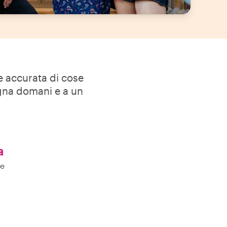
ne accurata di cose
ogna domani e a un
a
re