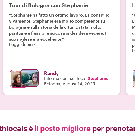
Tour di Bologna con Stephanie
L
"Stephanie ha fatto un ottimo lavoro. La consiglio
"
vivamente. Stephanie era molto competente su
L
Bologna e sulla storia della città. È stata molto
M
puntuale e flessibile su cosa si desidera vedere. Il
d
suo inglese era eccellente."
s
Leggi di più
p
L
r
Randy
Informazioni sul local
Stephanie
Bologna, August 14, 2025
thlocals è
il posto migliore
per prenotar