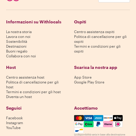
Informazioni su Withlocals
Ospiti
La nostra storia
Centro assistenza ospiti
Lavora con noi
Politica di cancellazione per gli
Sostenibilità
ospiti
Destinazioni
Termini e condizioni per gli
Buoni regalo
ospiti
Collabora con noi
Host
Scarica la nostra app
Centro assistenza host
App Store
Politica di cancellazione per gli
Google Play Store
host
Termini e condizioni per gli host
Diventa un host
Seguici
Accettiamo
Mastercard, Visa, Amex, Di
Facebook
Instagram
YouTube
La disponibilità varia in base alla destinazione